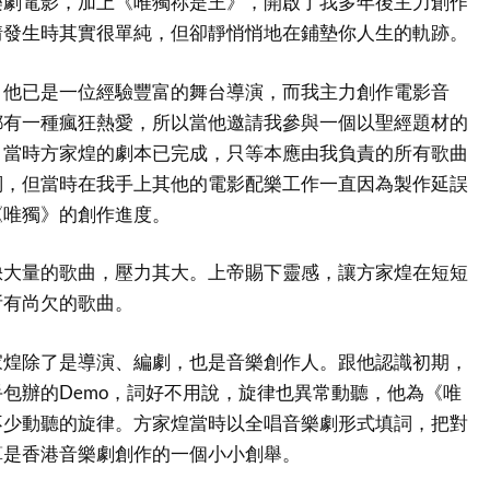
樂劇電影，加上《唯獨祢是王》，開啟了我多年後主力創作
情發生時其實很單純，但卻靜悄悄地在鋪墊你人生的軌跡。
，他已是一位經驗豐富的舞台導演，而我主力創作電影音
都有一種瘋狂熱愛，所以當他邀請我參與一個以聖經題材的
。當時方家煌的劇本已完成，只等本應由我負責的所有歌曲
詞，但當時在我手上其他的電影配樂工作一直因為製作延誤
《唯獨》的創作進度。
缺大量的歌曲，壓力其大。上帝賜下靈感，讓方家煌在短短
所有尚欠的歌曲。
家煌除了是導演、編劇，也是音樂創作人。跟他認識初期，
包辦的Demo，詞好不用說，旋律也異常動聽，他為《唯
不少動聽的旋律。方家煌當時以全唱音樂劇形式填詞，把對
算是香港音樂劇創作的一個小小創舉。