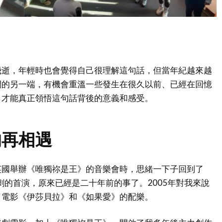
飛逝，年輕時也會覺得自己很理解這句話，但當年紀越來越
間的另一端，有機會重溫一些發生在很久以前、已經在回憶
，才能真正領悟這句話背後的意義和感受。
的再相遇
英國舉辦《唯獨祢是王》的音樂會時，思緒一下子回到了
樂劇的首演，原來已經是二十年前的事了。2005年對我來說
了電影《伊莎貝拉》和《如果愛》的配樂。