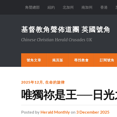
角聲總部
紐約
北加州
南加州
香港
基督教角聲佈道團 英國號角
Chinese Christian Herald Crusades UK
號角文章
揭頁版
尋找教會
訂閱號角
2025年12月
,
生命的旋律
唯獨祢是王──日
Posted
by
Herald Monthly
on
3 December 2025