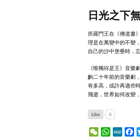
日光之下
所羅門王在《傳道書》
理是在萬變中的不變
自己的沙中堡壘時，
《唯獨祢是王》音樂
齣二十年前的音樂劇
有多高，或許再過些
飛逝，世界如何改變
Like
0
WeChat
WhatsApp
MeWe
Fa