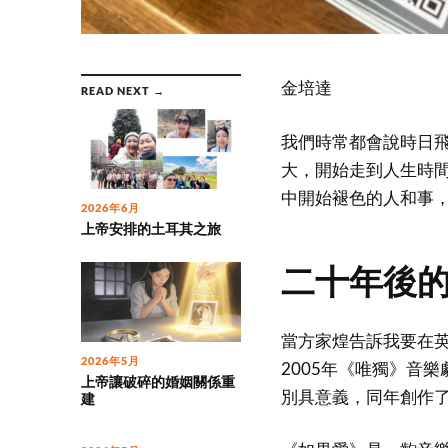
金培達
READ NEXT →
我們時常都會說時日
大，開始走到人生時
中開始褪色的人和事
2026年6月
上帝安排的土耳其之旅
二十年後
當方家煌告訴我要在
2026年5月
2005年《唯獨》音
上帝讓破碎的婚姻關係重
別具意義，同年創作
建