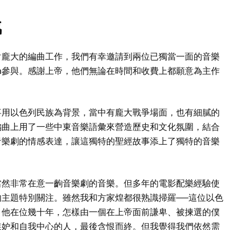
戰
對龐大的編曲工作，我們有幸邀請到兩位已獨當一面的音樂
 Yim參與。感謝上帝，他們無論在時間和收費上都願意為主作
事用以色列民族為背景，當中有龐大戰爭場面，也有細膩的
編曲上用了一些中東音樂語彙來營造歷史和文化氛圍，結合
音樂劇的情感表達，讓這獨特的聖經故事添上了獨特的音樂
當然非常在意一齣音樂劇的音樂。但多年的電影配樂經驗使
主題特別關注。雖然我和方家煌都很熟識掃羅──這位以色
，他在位幾十年，怎樣由一個在上帝面前謙卑、被揀選的僕
嫉妒和自我中心的人，最後含恨而終。但我覺得我們依然需