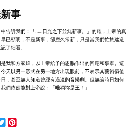
無新事
中告訴我們：「……日光之下並無新事。」的確，上帝的真
，早已顯明，不是新事，卻歷久常新，只是當我們忙於建造
忘記了細看。
劇是我和方家煌，以上帝給予的恩賜作出的回應和事奉。這
，今天以另一形式在另一地方出現眼前，不表示其藝術價值
時日，甚至無人知道曾經有過這齣音樂劇。但無論時日如何
，我們依然能對上帝說：「唯獨祢是王！」
cebook
Twitter
Pinterest