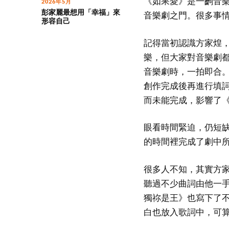
《如果愛》是一齣音
2026年5月
彭家麗最想用「幸福」來
音樂劇之門。很多事
形容自己
記得當初認識方家煌
樂，但大家對音樂劇
音樂劇時，一拍即合
創作完成後再進行填
而未能完成，影響了
眼看時間緊迫，仍短
的時間裡完成了劇中
很多人不知，其實方
聽過不少曲詞由他一手
獨祢是王》也寫下了
白也放入歌詞中，可