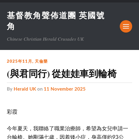
基督教角聲佈道團 英國號
角
Chinese Christian Herald Crusades UK
2025年11月
,
天倫樂
(與君同行) 從娃娃車到輪椅
by
Herald UK
on
11 November 2025
彩霞
今年夏天，我聯絡了職業治療師，希望為女兒申請一
台輪椅。她剛滿七歲，因着矮小症，身高僅約93公