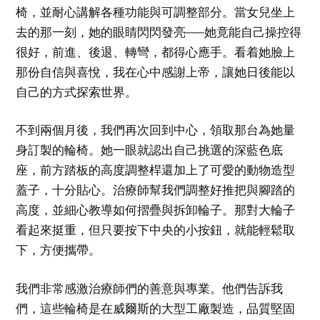
椅，並耐心講解各種功能與可調整部分。當女兒坐上
去的那一刻，她的眼睛閃閃發亮──她竟能自己操控得
很好，前進、後退、轉彎，都得心應手。看着她臉上
那份自信與喜悅，我在心中感謝上帝，讓她日後能以
自己的方式探索世界。
不到兩個月後，我們再次回到中心，領取那台為她量
身訂製的輪椅。她一眼就認出自己挑選的深藍色底
座，前方踏板的高度調整桿還加上了可愛的動物造型
蓋子，十分貼心。治療師幫我們調整好推把與腳踏的
高度，並細心教導如何摺疊與拆卸輪子。那對大輪子
看起來挺重，但只要按下中央的小按鈕，就能輕鬆取
下，方便攜帶。
我們非常感激治療師們的善意與專業。他們告訴我
們，這些輪椅是在威爾斯的大型工廠製造，品質堅固