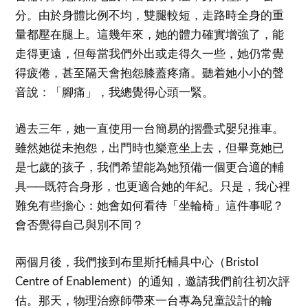
分。由於身體比例不均，雙腿較短，走路時全身的重
量都壓在腿上。這幾年來，她的體力確實增強了，能
走得更遠，但每當我們外出或走得久一些，她仍常覺
得疲倦，甚至隔天會抱怨膝蓋疼痛。聽着她小小的聲
音說：「腳痛」，我總覺得心頭一緊。
過去三年，她一直使用一台簡易的摺疊式嬰兒推車。
雖然她從未抱怨，出門時也樂意坐上去，但畢竟她已
是七歲的孩子，我們希望能為她預備一個更合適的輔
具──既符合身形，也更適合她的年紀。只是，我心裡
難免有些擔心：她會如何看待「坐輪椅」這件事呢？
會否覺得自己與別不同？
兩個月後，我們接到布里斯托輔具中心（Bristol
Centre of Enablement）的通知，邀請我們前往初次評
估。那天，物理治療師帶來一台專為兒童設計的輪