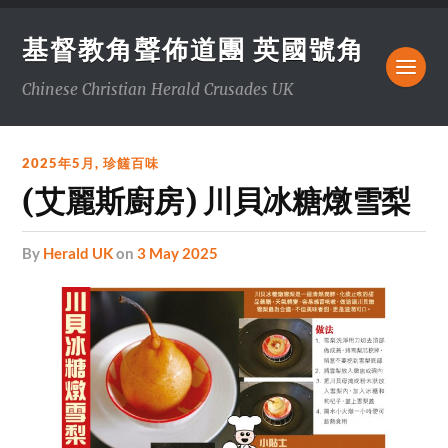
基督教角聲佈道團 英國號角
Chinese Christian Herald Crusades UK
2025年5月
,
珍饈百味
(艾麗斯廚房) 川貝冰糖燉雪梨
by
Herald UK
on
3 May 2025