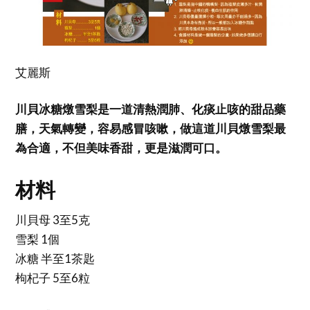
艾麗斯
川貝冰糖燉雪梨是一道清熱潤肺、化痰止咳的甜品藥
膳，天氣轉變，容易感冒咳嗽，做這道川貝燉雪梨最
為合適，不但美味香甜，更是滋潤可口。
材料
川貝母 3至5克
雪梨 1個
冰糖 半至1茶匙
枸杞子 5至6粒