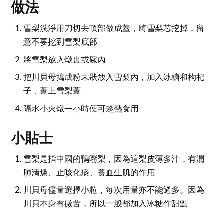
做法
雪梨洗淨用刀切去頂部做成蓋，將雪梨芯挖掉，留
意不要挖到雪梨底部
將雪梨放入燉盅或碗內
把川貝母搗成粉末狀放入雪梨內，加入冰糖和枸杞
子，蓋上雪梨蓋
隔水小火燉一小時便可趁熱食用
小貼士
雪梨是指中國的鴨嘴梨，因為這梨皮薄多汁，有潤
肺清燥、止咳化痰、養血生肌的作用
川貝母儘量選擇小粒，每次用量亦不能過多。因為
川貝本身有微苦，所以一般都加入冰糖作甜點