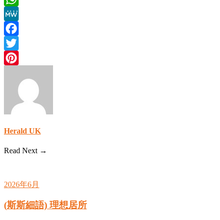
WhatsApp
MeWe
Facebook
Twitter
Pinterest
Herald UK
Read Next →
2026年6月
(斯斯細語) 理想居所