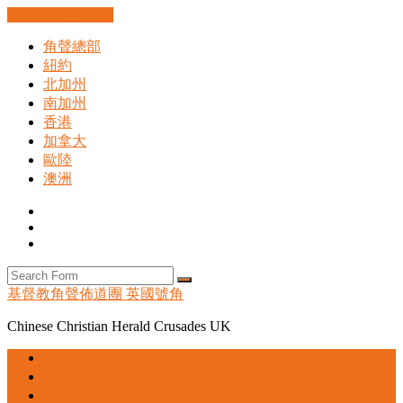
Skip to the content
角聲總部
紐約
北加州
南加州
香港
加拿大
歐陸
澳洲
Facebook
Instagram
Search
Search
基督教角聲佈道團 英國號角
Chinese Christian Herald Crusades UK
號角文章
揭頁版
尋找教會