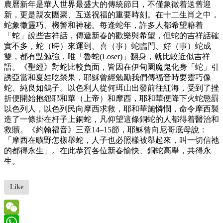
農曆新年是華人世界最盛大的傳統節日，不僅象徵着送舊迎
新，更是親友團聚、互送祝福的重要時刻。在十二生肖之中，
蛇象徵靈巧、機警和神秘。每逢蛇年，許多人都希望藉着
「蛇」說些吉祥話，傳遞新春的歡樂與希望，但蛇的吉祥話確
實不多，蛇（時）來運到、喜（事）蛇臨門、好（事）蛇成
雙，都有點勉強，唯「魯蛇(Loser)」翻身，就比較近似吉祥
語。《聖經》對蛇比較負面，皆因在伊甸園魔鬼化身「蛇」引
誘亞當和夏娃吃禁果，耶穌曾經勉勵我們傳福音時要靈巧像
蛇、純良如鴿子。以色利人從何珥山出發前往紅海，受到了挫
折便開始抱怨耶和華（上帝）和摩西，耶和華便降下火蛇懲罰
以色列人，以色列民向摩西求救，耶和華施憐憫，命令摩西製
造了一條掛在杆子上銅蛇，凡仰望這條銅蛇的人都得着醫治和
救贖。《約翰福音》三章14–15節，耶穌曾向尼哥底母說：
「摩西在曠野怎樣舉蛇，人子也必照樣被舉起來，叫一切信祂
的都得永生」。在此恭賀各位新春愉快、銅蛇高舉，共得永
生。
Like
WeChat