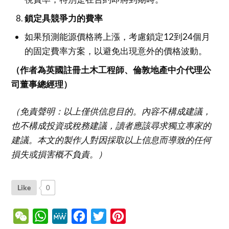
鎖定具競爭力的費率
如果預測能源價格將上漲，考慮鎖定12到24個月
的固定費率方案，以避免出現意外的價格波動。
（作者為英國註冊土木工程師、倫敦地產中介代理公
司董事總經理）
（免責聲明：以上僅供信息目的。內容不構成建議，
也不構成投資或稅務建議，讀者應該尋求獨立專家的
建議。本文的製作人對因採取以上信息而導致的任何
損失或損害概不負責。）
Like
0
WeChat
WhatsApp
MeWe
Facebook
Twitter
Pinterest