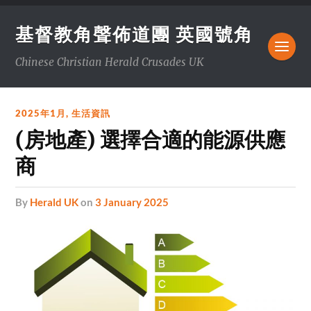
基督教角聲佈道團 英國號角
Chinese Christian Herald Crusades UK
2025年1月
,
生活資訊
(房地產) 選擇合適的能源供應
商
by
Herald UK
on
3 January 2025