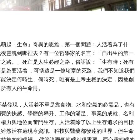
已萌起「生命」奇異的思維，第一個問題：人活着為了什
死後靈魂到哪裡去？有一位哲學家的名言：「自出生的第一
亡之路。」死亡是人生必經之路，俗語說：「生有時；死有
是為要活着 ，可憐這是一條堵塞的死路，我們不知道我們
不能決定何時生、何時死，唯有是上帝主權的決定，因祂創
了所有人的生命冊。
不禁發現，人活着不單是靠食物、水和空氣的必需品，也有
消費的快感、學歷的攀升、工作的滿足、事業的成就、名利
、權力與地位而奮鬥生存。人活着除了以上生存追求的目標
人雖然活在這現今資訊、科技與醫藥都發達的世界，但生命
精神的範疇裡， 儘管這兩個範疇都很重要，而心靈範疇的