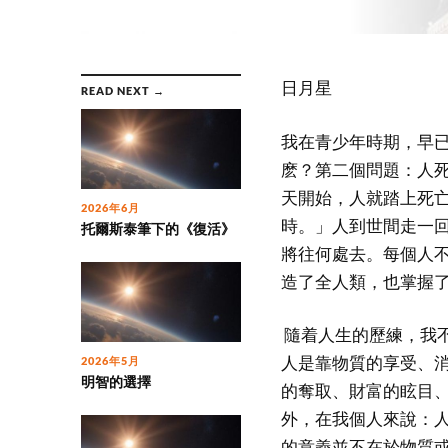
日月星
READ NEXT →
我在青少年時期，早
麽？第二個問題：人
天開始，人就踏上死
2026年6月
時。」人到世間走一回
托爾斯泰筆下的《復活》
將往何處去。每個人
造了全人類，也掌握
隨着人生的歷練，我
人是靠物質的享受、
2026年5月
明智的選擇
的奪取、財富的眩目
外，在我個人來說：
的意義並不在於物質或