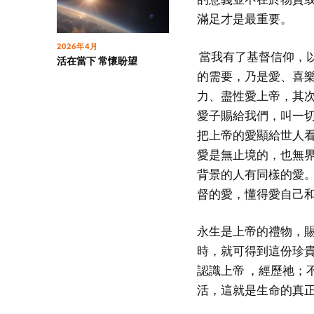
滿足才是最重要。
2026年4月
當我有了基督信仰，
活在當下 常懷盼望
的需要，乃是愛、喜
力、盡性愛上帝，其
愛子賜給我們，叫一
把上帝的愛顯給世人
愛是無止境的，也無
背景的人有同樣的愛
督的愛，懂得愛自己
永生是上帝的禮物，
時，就可得到這份珍
認識上帝 ，經歷祂；
活，這就是生命的真