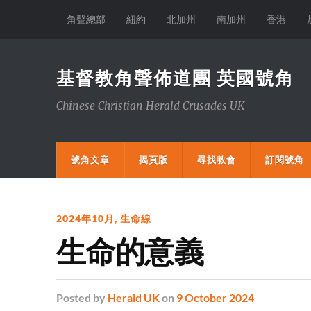
角聲總部
紐約
北加州
南加州
香港
基督教角聲佈道團 英國號角
Chinese Christian Herald Crusades UK
號角文章
揭頁版
尋找教會
訂閱號角
2024年10月
,
生命線
生命的意義
Posted
by
Herald UK
on
9 October 2024