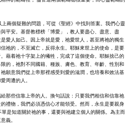
以上兩個疑難的問題，可從《聖經》中找到答案。我們心靈
樂與平安。基督教標榜「博愛」，教人要盡心、盡意、盡
次是愛人如己。因上帝就是愛，祂愛世人，甚至將祂的獨生
切信祂的，不至滅亡，反得永生。耶穌來世上的使命，是要
看。藉着祂十字架上的犧牲，完成了這個使命。耶穌捨己的
界限的，祂對不同國籍、種族、膚色、教育、年齡、性別和
。祂願意我們從上帝那裡感受到愛的滋潤，也培養和效法基
和愛周遭的人。
賜給那些信靠上帝的人。換句話說：只要我們相信和信靠祂
貴的禮物，我們必須憑信心才能領受。然而，永生是要親身
不單是知道關於祂的事，還要與祂建立個人的關係。為主而
正意義。