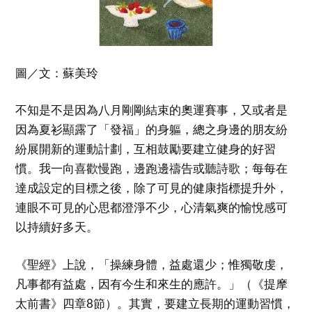
圖／文：蘇美玲
不知是不是因為八月剛剛結束的奧運賽事，又或者是
因為夏衫顯露了「發福」的身軀，總之身邊的朋友紛
紛展開新的運動計劃，互相鼓勵要建立健身的好習
慣。我一向喜歡慢跑，邊跑邊禱告或聽詩歌；每每在
達成設定的目標之後，除了可見的健康指標提升外，
連眼不可見的心思都澄淨不少，心清氣爽的愉悅感可
以持續好多天。
《聖經》上說，「操練身體，益處還少；惟獨敬虔，
凡事都有益處，因有今生和來生的應許。」（《提摩
太前書》四章8節）。其實，要建立長期的運動習慣，