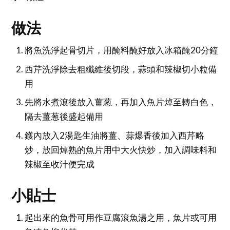
做法
將魚洗淨起骨切片，用醃料醃好放入冰箱醃20分鐘
西芹洗淨除去粗纖維後切段，蒜頭和辣椒切小粒備
用
先將水煮滾後放入薑葱，再加入魚片焯至轉白色，
隔去薑葱後盛起備用
鑊內放入2湯匙生油將薑、蒜爆香後加入西芹略
炒，放回焯熟的魚片用中大火快炒，加入調味料和
辣椒至收汁便完成
小貼士
起出來的魚骨可用作豆腐滾魚湯之用，魚片或可用