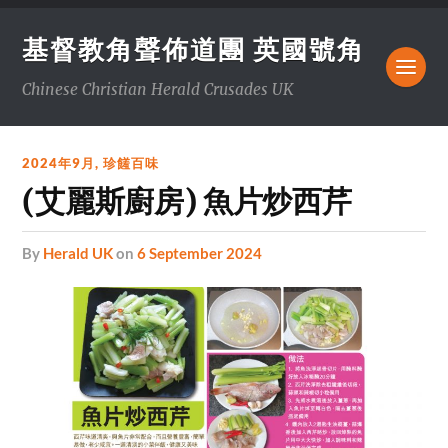
基督教角聲佈道團 英國號角
Chinese Christian Herald Crusades UK
2024年9月
,
珍饈百味
(艾麗斯廚房) 魚片炒西芹
by
Herald UK
on
6 September 2024