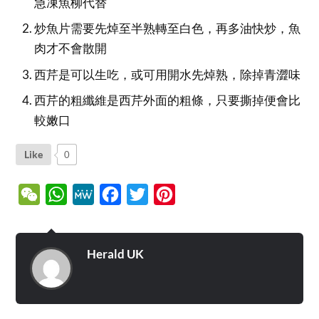
急凍魚柳代替
炒魚片需要先焯至半熟轉至白色，再多油快炒，魚
肉才不會散開
西芹是可以生吃，或可用開水先焯熟，除掉青澀味
西芹的粗纖維是西芹外面的粗條，只要撕掉便會比
較嫩口
Like
0
WeChat
WhatsApp
MeWe
Facebook
Twitter
Pinterest
Herald UK