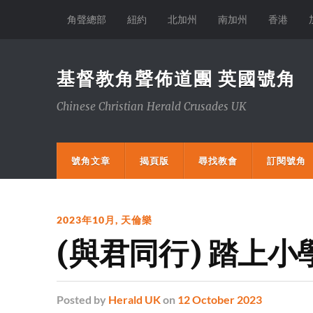
角聲總部
紐約
北加州
南加州
香港
基督教角聲佈道團 英國號角
Chinese Christian Herald Crusades UK
號角文章
揭頁版
尋找教會
訂閱號角
2023年10月
,
天倫樂
(與君同行) 踏上小
Posted
by
Herald UK
on
12 October 2023