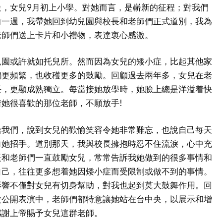
走，女兒9月初上小學。對她而言，是嶄新的征程；對我們
前一週，我帶她回到幼兒園與校長和老師們正式道別，我為
老師們送上卡片和小禮物，表達衷心感激。
兒園或許就如托兒所。然而因為女兒的矮小症，比起其他家
觸更頻繁，也收穫更多的鼓勵。回顧過去兩年多，女兒在老
長，更顯成熟獨立。每當接她放學時，她臉上總是洋溢着快
她很喜歡的那位老師，不願放手!
給我們，說到女兒的歡愉笑容令她非常難忘，也說自己每天
向她招手。道別那天，我與校長擁抱時忍不住流淚，心中充
長和老師們一直鼓勵女兒，常常告訴我她做到的很多事情和
自己，往往更多想着她因矮小症而受限制或做不到的事情。
影響不僅對女兒有切身幫助，對我也起到莫大鼓舞作用。回
次公開表演中，老師們都特意讓她站在台中央，以展示和增
感謝上帝賜予女兒這群老師。