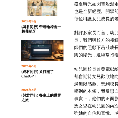
盛夏時光如閃電般溜
也是全新經歷。開學
每位呵護女兒成長的
2026年6月
(與君同行) 帶着輪椅走一
趟葡萄牙
對許多家長而言，幼
長，我們與校方的接
師們的照顧下茁壯成
樂的陽光，還經常抱着
2026年5月
幼兒園校長曾發電郵
(與君同行) 又打開了
都會期待女兒歡欣地
ChatGPT
滿無限感激。想到校
2026年4月
學到的本領，我反思
(與君同行) 餐桌上的世界
事實上，他們的正面
之旅
想女兒在幼兒園的兩
強她的自信和喜悅。