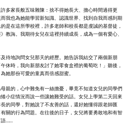
跟許多家長般五味雜陳：捨不得她長大、擔心時間過得更
然而我也為她能學習新知識、認識世界、找到自我而感到期
恩的是在這所學校裡，許多老師和校長都是虔誠的基督徒，
經》教誨。我期待女兒在這裡持續成長，成為一個有愛心、
不及待地詢問女兒那天的經歷。她告訴我結交了兩個新朋
「午休時，我向新朋友討了她零食盒裡的葡萄吃！」聽後，
，為她那份可愛的童真而倍感甜蜜。
為母親的，心中難免有一絲擔憂，畢竟不知道女兒的同學們
的矮小症情況而說一些讓她難受的話。女兒上學第二天回來
年長的同學，對她說了不友善的話，還好她懂得跟老師匯
了有關的行為問題。在往後的日子，女兒將要勇敢地和有智
語……