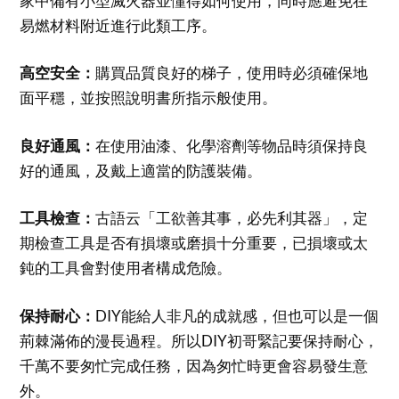
家中備有小型滅火器並懂得如何使用，同時應避免在
易燃材料附近進行此類工序。
高空安全：
購買品質良好的梯子，使用時必須確保地
面平穩，並按照說明書所指示般使用。
良好通風：
在使用油漆、化學溶劑等物品時須保持良
好的通風，及戴上適當的防護裝備。
工具檢查：
古語云「工欲善其事，必先利其器」，定
期檢查工具是否有損壞或磨損十分重要，已損壞或太
鈍的工具會對使用者構成危險。
保持耐心：
DIY能給人非凡的成就感，但也可以是一個
荊棘滿佈的漫長過程。所以DIY初哥緊記要保持耐心，
千萬不要匆忙完成任務，因為匆忙時更會容易發生意
外。