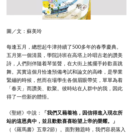
圖／文：蘇美玲
每逢五月，總想起牛津持續了500多年的春季慶典。
五月第一個清晨，學院詩班在高塔上吟唱古老的讚美
詩，人們則伴隨着琴笛聲，在大街上搖擺手鈴歡喜跳
舞。其實這個月恰逢預備考試和論文的高峰，是學業
緊繃的時候，然而在場學生各個眉眼帶笑，單單為着
「春天」而讚美、歡聚。彼時站在人群中的我，因此
得了一些新的體悟。
《聖經》中說：
「我們又藉着祂，因信得進入現在所
站的這恩典中，並且歡歡喜喜盼望上帝的榮耀。」
（《羅馬書》五章2節）。面對難題時，我們容易落入