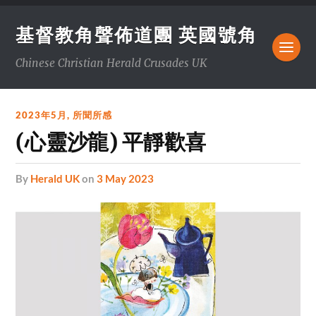
基督教角聲佈道團 英國號角
Chinese Christian Herald Crusades UK
2023年5月
,
所聞所感
(心靈沙龍) 平靜歡喜
by
Herald UK
on
3 May 2023