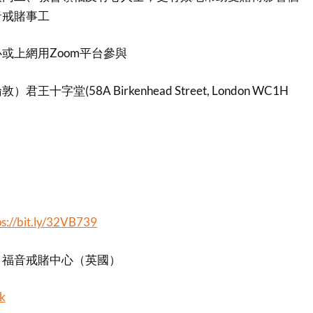
音戒賭事工
或上網用Zoom平台參與
王十字堂(58A Birkenhead Street, London WC1H
ps://bit.ly/32VB739
：
福音戒賭中心（英國）
k