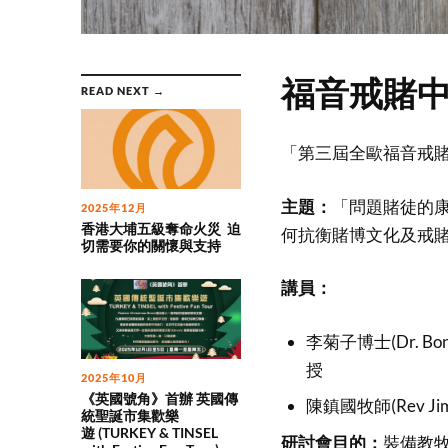
福音戒賭
READ NEXT →
「第三屆全歐福音戒賭
主題：
「問題賭徒的
2025年12月
香港大埔五級奪命火災 迫
何抗衡賭博文化及戒
切需要你的關懷與支持
講員：
李菊子博士(Dr. 
授
2025年10月
《英國號角》首辦 英國傳
陳鎮國牧師(Rev 
統聖誕市集歡樂
遊 (TURKEY & TINSEL
研討會目的：
裝備教