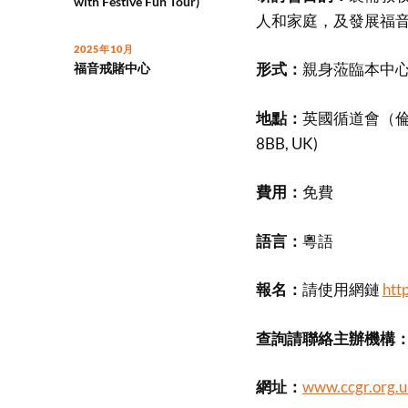
with Festive Fun Tour)
人和家庭，及發展福
2025年10月
形式：
親身蒞臨本中心
福音戒賭中心
地點：
英國循道會（倫敦）君
8BB, UK)
費用：
免費
語言：
粵語
報名：
請使用網鏈
htt
查詢請聯絡主辦機構
網址：
www.ccgr.org.u