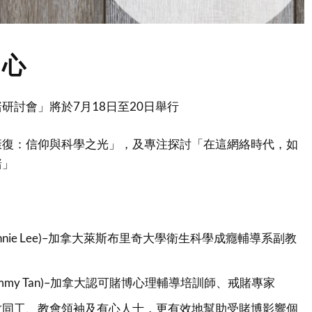
中心
研討會」將於7月18日至20日舉行
康復：信仰與科學之光」，及專注探討「在這網絡時代，如
賭」
Bonnie Lee)–加拿大萊斯布里奇大學衛生科學成癮輔導系副教
Jimmy Tan)–加拿大認可賭博心理輔導培訓師、戒賭專家
牧同工、教會領袖及有心人士，更有效地幫助受賭博影響個