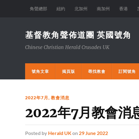
角聲總部
紐約
北加州
南加州
香港
基督教角聲佈道團 英國號角
Chinese Christian Herald Crusades UK
號角文章
揭頁版
尋找教會
訂閱號角
2022年7月
,
教會消息
2022年7月教會消
Posted
by
Herald UK
on
29 June 2022