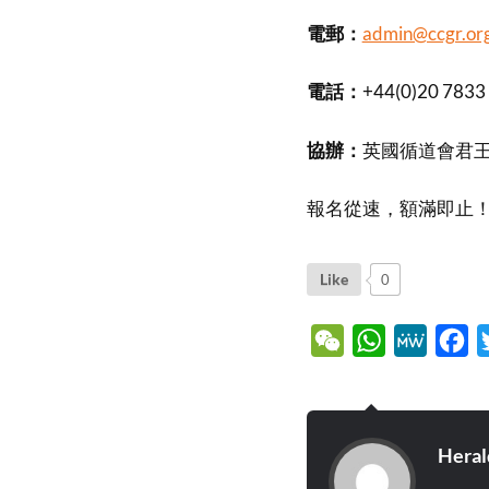
電郵：
admin@ccgr.or
電話：
+44(0)20 7833
協辦：
英國循道會君
報名從速，額滿即止
Like
0
WeChat
WhatsApp
MeWe
Fa
Heral