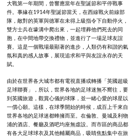
大戰第一年期間，曾響應當年在聖誕節和平停戰事
件。事緣在1914年聖誕節當天，在西線戰火前線部
隊，敵對的英軍與德軍在未得上級指令下自動停火，
雙方士兵在壕溝中爬出來，一起埋葬他們死去的同
胞，在中間地帶交換禮物，並進行了一場足球友誼
賽。這是一個戰場最顯著的進步，人類仍有和諧的氣
氛和真的感人故事，展現追求和平與友誼永存的天
賦。
由於在世界各大城市都有電視直播或轉播「英國超級
足球聯賽」，所以，世界各地的足球迷無不嚮往，要
到英國旅遊，觀賞心儀的球隊，並一睹心愛的球星以
一償心願。這樣，在球季開始的時候，成百上千來自
世界各地的足球迷都蜂擁而至。在倫敦、曼城及利物
浦的酒店、餐廳及酒吧均座無虛設。而市區的商品都
有各大足球球衣及其他輔屬商品，吸睛焦點集中在旅