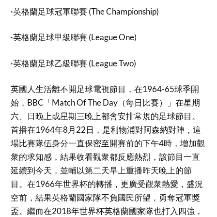
·英格蘭足球冠軍聯賽 (The Championship)
·英格蘭足球甲級聯賽 (League One)
·英格蘭足球乙級聯賽 (League Two)
英國人生活離不開足球電視節目，在1964-65球季開
始，BBC「Match Of The Day（每日比賽）」在星期
六、日晚上或星期三晚上都會安排常規的足球節目。
首播在1964年8月22日，是利物浦對阿森納對陣，這
場比賽隊伍身分一直保密至開賽前的下午4時，增加觀
衆的求知感，結果收看觀衆都反應熱烈，該節目一直
延續到今天，並輔以第二天早上重播昨天晚上的節
目。在1966年世界杯的轉播，更廣受觀衆熱愛，盛況
空前，結果英格蘭國家隊不負國民所望，勇奪冠軍獎
盃。繼而在2018年世界杯英格蘭國家隊也打入四強，