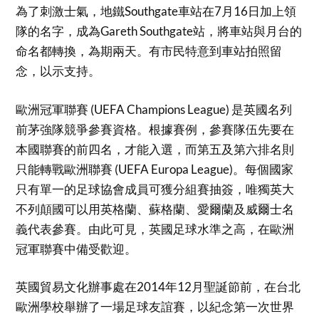
為了刺激士氣，地鐵Southgate車站在7月16日加上領
隊的名字，成為Gareth Southgate站，將車站與月台的
命名都轉換，為期兩天。有市民特意到車站拍照留
念，以示支持。
歐洲冠軍聯賽 (UEFA Champions League) 是英國名列
前茅強隊競爭參賽資格。根據賽例，參賽隊伍先要在
本國聯賽的前四名，才能入選，而第五及第六排名則
只能轉戰歐洲聯賽 (UEFA Europa League)。每個國家
只有單一的足球協會成員可獲分組賽抽簽，唯獨英大
不列顛國可以用英格蘭、蘇格蘭、愛爾蘭及威爾士名
義代表參賽。由此可見，英國足球水準之高，在歐洲
冠軍聯賽中備受歡迎。
英國貿易文化辦事處在2014年12月聖誕節前，在台北
歐洲學校舉辦了一場足球友誼賽，以紀念第一次世界