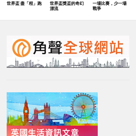
世界盃 盡「程」跑
世界盃獎盃的奇幻
一場比賽，少一場
漂流
戰爭