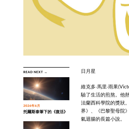
日月星
READ NEXT →
維克多‧馬里‧雨果(Vict
驗了生活的煎熬。他熱
法蘭西科學院的獎狀。
2026年6月
界》、《巴黎聖母院
托爾斯泰筆下的《復活》
氣迴腸的長篇小說。