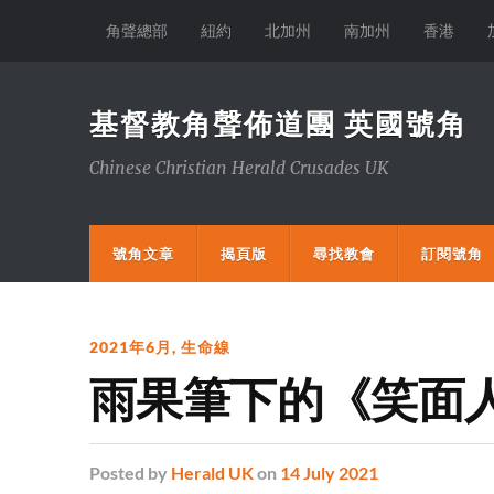
角聲總部
紐約
北加州
南加州
香港
基督教角聲佈道團 英國號角
Chinese Christian Herald Crusades UK
號角文章
揭頁版
尋找教會
訂閱號角
2021年6月
,
生命線
雨果筆下的《笑面
Posted
by
Herald UK
on
14 July 2021