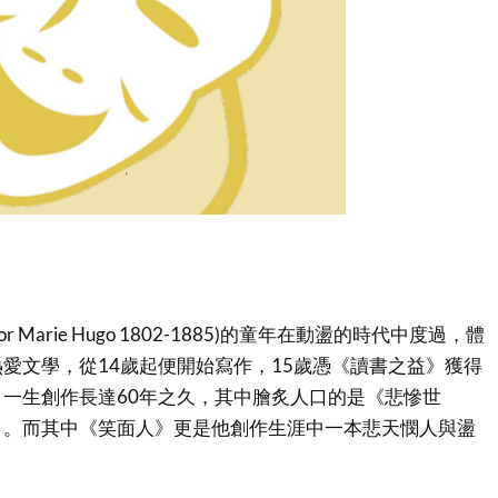
or Marie Hugo 1802-1885)的童年在動盪的時代中度過，體
愛文學，從14歲起便開始寫作，15歲憑《讀書之益》獲得
一生創作長達60年之久，其中膾炙人口的是《悲慘世
》。而其中《笑面人》更是他創作生涯中一本悲天憫人與盪