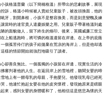
的小孩格溫普蘭（以下簡稱格溫）所帶出的悲劇故事，展現
的控訴，格溫小時候被人賣給兒童販子，被改頭換面，他的
開呲牙，割開鼻根，小孩不是整容換美，而是刻意變醜及練
是讓當時的達官貴人遣慶娛樂之用。兒童販子帶著格溫到處
醜陋的面貌做人，留下終生的烙印。後來，英國威廉三世立
們在上船逃跑時，將可憐的格溫遺留在岸邊。在上帝的庇蔭
，一個孤苦伶仃的孩子給拋棄在荒凉的海岸上，但是他却逃
。這樣的情節開始就強烈地吸引了讀者。
內心卻善良無比。一個孤獨的小孩留在岸邊，現實生活的冷
彷彿審判著他的人生。在返回岸上的雪地裡，聽聞女嬰的啼
在雪地上有一餵母乳的母親，手抱嬰兒。他發現乳母已經死
啼哭，他連忙抱起女嬰在他的皮夾懷裡，發現她原來是瞎眼
強起來，感到女嬰的身體暖和了，他相信這是慈悲為懷的天