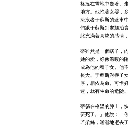
格溫在雪地中走著、
地方。他抱著女嬰，
流浪者于蘇斯的蓬車
們跟于蘇斯到處飄泊
此充滿著真摰的感情
蒂雖然是一個瞎子，
她的愛，好像溫暖的
成為他的養子女。他
長大。于蘇斯對養子
厚，相依為命。可惜
迷，就有生命的危險
蒂躺在格溫的膝上，
要死了。」他說：「
若柔絲，漸漸地逝去