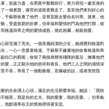
走著，筋疲力盡，在黑夜中艱難前行，努力尋找一處安身的
多了一個累贅，痛苦的道路更難走了。直至他們來到好心的
中，于蘇斯收養了他們，並替盲眼女嬰命名叫蒂。後來，他
賣藝，受盡貧窮的折磨，但幸福和愛情的門為他們打開，彼
，而格溫與蒂之間的愛情成熟，彼此相屬，相親相愛。
內心卻充滿了亮光。一個美麗純潔的少女，她感覺到格溫對
陽光，一心一意愛著格溫。于蘇斯不嫌棄地的收養格溫和蒂
不顧自己的窮困，收留了兩個身體有殘障的孤兒，撫養他們
女的愛，正正顯示他的慈祥和善良。他們三人之間的感情深
好景不長，蒂長了一個動脈瘤，若爆破的話，或者突然昏
。
快樂的生命湧上心頭，滿足的生活那麼幸福。她說：「我快
你不能死，我是你的丈夫。我的愛妻，我的至愛。」但蒂氣
了。他默禱蒂在主的懷抱裡得著安息。