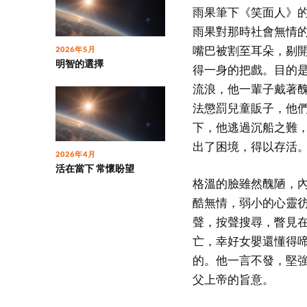
雨果筆下《笑面人》
雨果對那時社會無情
嘴巴被割至耳朵，剔
2026年5月
明智的選擇
得一身的把戲。目的
流浪，他一輩子戴著
法懲罰兒童販子，他
下，他逃過沉船之難
出了困境，得以存活
2026年4月
活在當下 常懷盼望
格溫的臉雖然醜陋，
酷無情，弱小的心靈
聲，按聲搜尋，瞥見
亡，幸好女嬰還懂得
的。他一言不發，堅
父上帝的旨意。