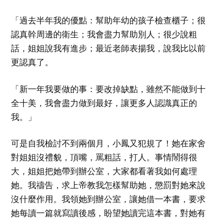
「過去半年我的優點：幫助年幼的孩子檢查櫃子；很
認真幹周邊的衛生；我會盡力幫助別人；很少說粗
話，姐姐說我有進步；最近老師表揚我，說我比以前
更認真了。
「新一年我要做的事：要改掉缺點，雖然不能做到十
全十美，我會盡力做到最好，讓更多人認識真正的
我。」
可是自我檢討不到兩個月，小鳳又犯規了！她在家舍
對姐姐沒禮貌，頂嘴，罵粗話，打人。事情鬧得很
大，姐姐把她帶到辦公室，大家都看著我如何處理
她。我禱告，求上帝教我怎樣幫助她，懲罰對她來說
沒什麼作用。我領她到辦公室，讓她借一本書，要求
她每讀一篇就寫讀後感，盼望她讀完這本書，對她有