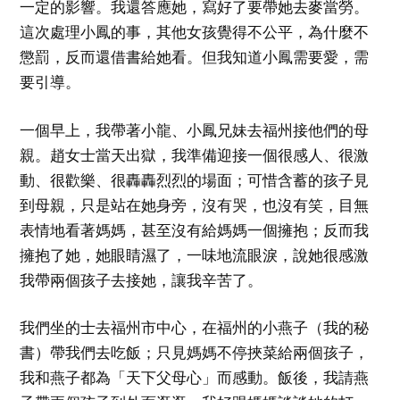
一定的影響。我還答應她，寫好了要帶她去麥當勞。
這次處理小鳳的事，其他女孩覺得不公平，為什麼不
懲罰，反而還借書給她看。但我知道小鳳需要愛，需
要引導。
一個早上，我帶著小龍、小鳳兄妹去福州接他們的母
親。趙女士當天出獄，我準備迎接一個很感人、很激
動、很歡樂、很轟轟烈烈的場面；可惜含蓄的孩子見
到母親，只是站在她身旁，沒有哭，也沒有笑，目無
表情地看著媽媽，甚至沒有給媽媽一個擁抱；反而我
擁抱了她，她眼睛濕了，一味地流眼淚，說她很感激
我帶兩個孩子去接她，讓我辛苦了。
我們坐的士去福州市中心，在福州的小燕子（我的秘
書）帶我們去吃飯；只見媽媽不停挾菜給兩個孩子，
我和燕子都為「天下父母心」而感動。飯後，我請燕