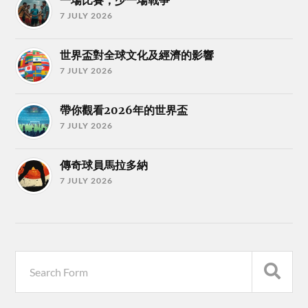
7 JULY 2026
世界盃對全球文化及經濟的影響
7 JULY 2026
帶你觀看2026年的世界盃
7 JULY 2026
傳奇球員馬拉多納
7 JULY 2026