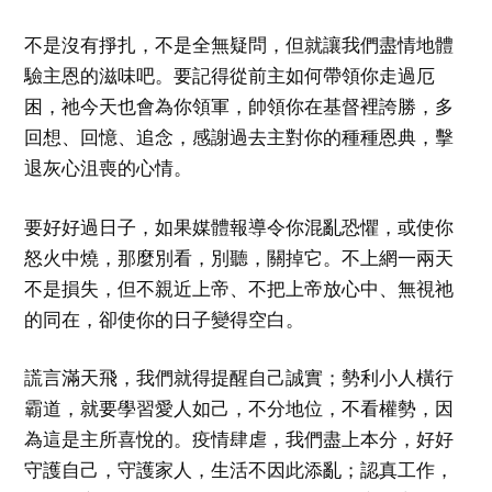
不是沒有掙扎，不是全無疑問，但就讓我們盡情地體
驗主恩的滋味吧。要記得從前主如何帶領你走過厄
困，祂今天也會為你領軍，帥領你在基督裡誇勝，多
回想、回憶、追念，感謝過去主對你的種種恩典，擊
退灰心沮喪的心情。
要好好過日子，如果媒體報導令你混亂恐懼，或使你
怒火中燒，那麼別看，別聽，關掉它。不上網一兩天
不是損失，但不親近上帝、不把上帝放心中、無視祂
的同在，卻使你的日子變得空白。
謊言滿天飛，我們就得提醒自己誠實；勢利小人橫行
霸道，就要學習愛人如己，不分地位，不看權勢，因
為這是主所喜悅的。疫情肆虐，我們盡上本分，好好
守護自己，守護家人，生活不因此添亂；認真工作，