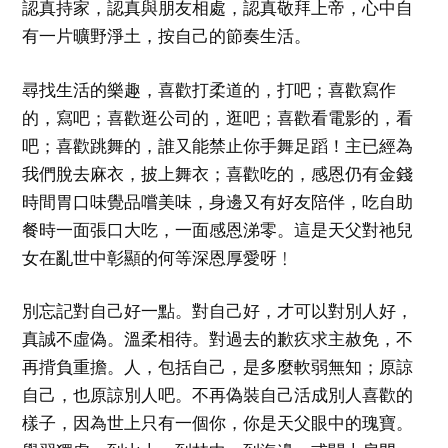
認真持家，認真與朋友相處，認真敬拜上帝，心中自
有一片曠野淨土，按自己的節奏生活。
尋找生活的樂趣，喜歡打柔道的，打吧；喜歡寫作
的，寫吧；喜歡逛公司的，逛吧；喜歡看電影的，看
吧；喜歡跳舞的，誰又能禁止你手舞足蹈！主已經為
我們脫去麻衣，披上舞衣；喜歡吃的，感恩仍有金錢
時間胃口味覺品嚐美味，身邊又有好友陪伴，吃自助
餐時一面張口大吃，一面感恩涕零。這是天父對祂兒
女在亂世中彰顯的何等深恩厚愛呀﹗
別忘記對自己好一點。對自己好，才可以對別人好，
真誠不虛偽。溫柔相待。對過去的歉疚求主赦免，不
再揹負重擔。人，包括自己，是多麼軟弱無知；原諒
自己，也原諒別人吧。不再偽裝自己活成別人喜歡的
樣子，因為世上只有一個你，你是天父眼中的瑰寶。