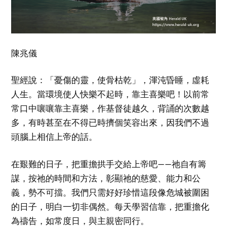
陳兆儀
聖經說：「憂傷的靈，使骨枯乾」，渾沌昏睡，虛耗
人生。當環境使人快樂不起時，靠主喜樂吧！以前常
常口中嚷嚷靠主喜樂，作基督徒越久，背誦的次數越
多，有時甚至在不得已時擠個笑容出來，因我們不過
頭腦上相信上帝的話。
在艱難的日子，把重擔拱手交給上帝吧——祂自有籌
謀，按祂的時間和方法，彰顯祂的慈愛、能力和公
義，勢不可擋。我們只需好好珍惜這段像危城被圍困
的日子，明白一切非偶然。每天學習信靠，把重擔化
為禱告，如常度日，與主親密同行。