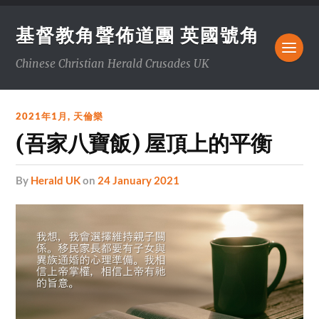
基督教角聲佈道團 英國號角
Chinese Christian Herald Crusades UK
2021年1月
,
天倫樂
(吾家八寶飯) 屋頂上的平衡
by
Herald UK
on
24 January 2021