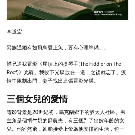
李道宏
異族通婚有如飛鳥愛上魚，要有心理準備……
襟兄送我電影《屋頂上的提琴手(The Fiddler on The
Roof)》光碟。我收下光碟放在一邊，之後就忘了。疫
情中限制出門，妻子找出這張電影光碟。
三個女兒的愛情
電影背景是20世紀初，烏克蘭鄉下的猶太人社區。男
主角是個擠牛奶的窮農夫，有三個到了出嫁年齡的女
兒。他雖然窮，卻能接受上帝為他安排的生活，也一