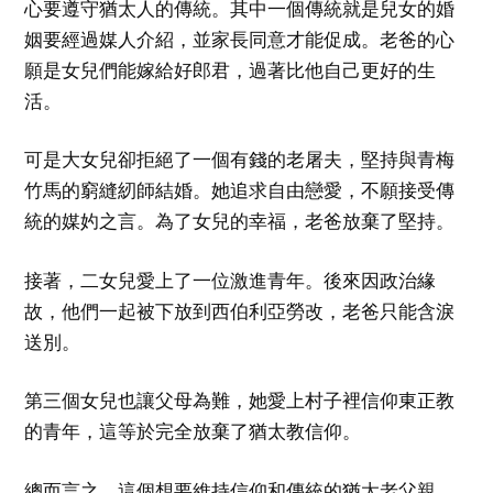
心要遵守猶太人的傳統。其中一個傳統就是兒女的婚
姻要經過媒人介紹，並家長同意才能促成。老爸的心
願是女兒們能嫁給好郎君，過著比他自己更好的生
活。
可是大女兒卻拒絕了一個有錢的老屠夫，堅持與青梅
竹馬的窮縫紉師結婚。她追求自由戀愛，不願接受傳
統的媒妁之言。為了女兒的幸福，老爸放棄了堅持。
接著，二女兒愛上了一位激進青年。後來因政治緣
故，他們一起被下放到西伯利亞勞改，老爸只能含淚
送別。
第三個女兒也讓父母為難，她愛上村子裡信仰東正教
的青年，這等於完全放棄了猶太教信仰。
總而言之，這個想要維持信仰和傳統的猶太老父親，