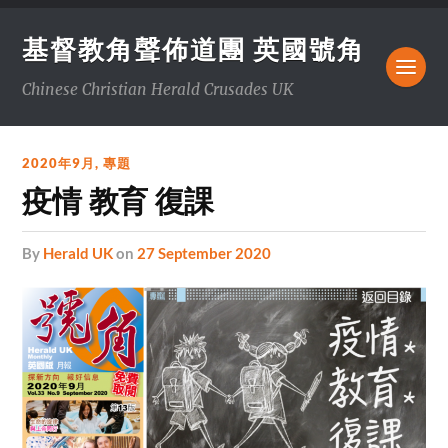
基督教角聲佈道團 英國號角
Chinese Christian Herald Crusades UK
2020年9月
,
專題
疫情 教育 復課
by
Herald UK
on
27 September 2020