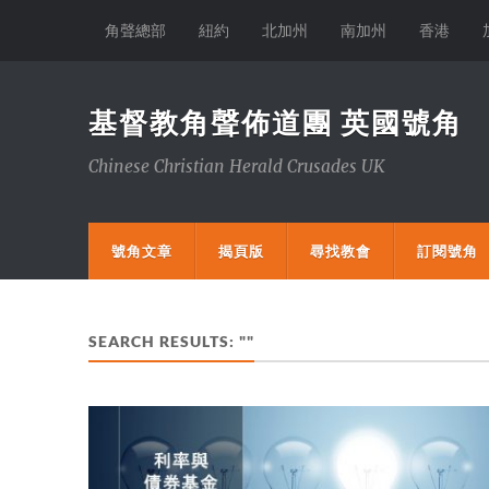
角聲總部
紐約
北加州
南加州
香港
基督教角聲佈道團 英國號角
Chinese Christian Herald Crusades UK
號角文章
揭頁版
尋找教會
訂閱號角
SEARCH RESULTS: ""