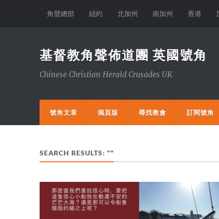
角聲總部
紐約
北加州
南加州
香港
基督教角聲佈道團 英國號角
Chinese Christian Herald Crusades UK
號角文章
揭頁版
尋找教會
訂閱號角
SEARCH RESULTS: ""