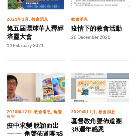
2021年2月
,
教會消息
教會消息
第五屆環球華人釋經
疫情下的教會活動
培靈大會
26 December 2020
14 February 2021
2020年12月
,
教會消息
,
角聲
2020年11月
,
教會消息
報告
基督教角聲佈道團
疫中求變 脫穎而出
38週年感恩
—— 角聲佈道團38