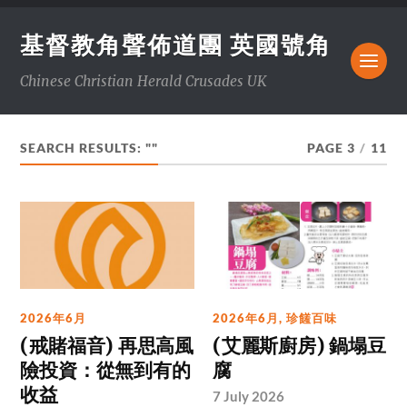
基督教角聲佈道團 英國號角
Chinese Christian Herald Crusades UK
SEARCH RESULTS: ""
PAGE 3
/
11
2026年6月
2026年6月
,
珍饈百味
(戒賭福音) 再思高風
(艾麗斯廚房) 鍋塌豆
險投資：從無到有的
腐
收益
7 July 2026