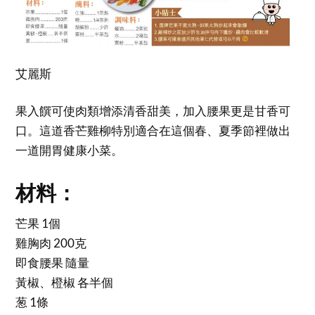
艾麗斯
果入饌可使肉類增添清香甜美，加入腰果更是甘香可
口。這道香芒雞柳特別適合在這個春、夏季節裡做出
一道開胃健康小菜。
材料：
芒果 1個
雞胸肉 200克
即食腰果 隨量
黃椒、橙椒 各半個
葱 1條