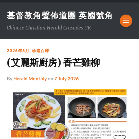
基督教角聲佈道團 英國號角
Chinese Christian Herald Crusades UK
2026年6月
,
珍饈百味
(艾麗斯廚房) 香芒雞柳
by
Herald Monthly
on
7 July 2026