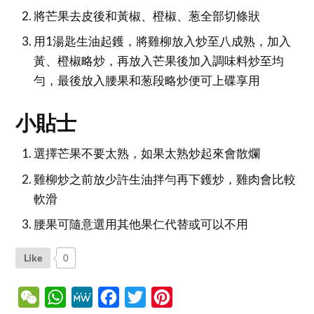
將芒果去皮後和黃椒、橙椒、葱全部切條狀
用1湯匙生油起鑊，將雞柳放入炒至八成熟，加入
黃、橙椒略炒，再放入芒果後加入調味料炒至均
勻，最後放入腰果和葱段略炒便可上碟享用
小貼士
選擇芒果不要太熟，如果太熟炒起來會散爛
雞柳炒之前放少許生油拌勻再下鑊炒，雞肉會比較
軟滑
腰果可隨意選用其他果仁代替或可以不用
Like
0
WeChat
WhatsApp
MeWe
Facebook
Twitter
Pinterest