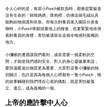
令人心碎的是，每當小Punch被欺負時，都會趕緊躲進
沒有生命的「猩猩媽媽」懷抱裡，彷彿這個毛絨玩具
能夠給牠保護和依靠。而每次飼養員進入園區分派食
物時，小Punch寧願捨棄地上的糧食，也要緊緊地依偎
着飼養員的身體，害怕被遺留在這個令牠感到孤獨的
地方。
小獼猴的遭遇讓我們看到，成長需要一個柔軟的空
間，才能使我們感到安全。對人的身心靈健康來說，
愛與溫暖遠比物質更為重要。大眾對這隻小獼猴的熱
切關注，也許是因為每個人心裡都有一隻小Punch，牠
的故事觸碰到我們埋在心底的痛點，就是害怕被孤
立、遺忘，成為孤獨的一個。
上帝的應許擊中人心