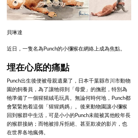
貝琳達
近日，一隻名為Punch的小獼猴在網絡上成為焦點。
埋在心底的痛點
Punch出生後便被母親遺棄了，日本千葉縣市川市動物
園的飼養員，為了讓牠得到「母愛」的撫慰，特別為
牠準備了一個猩猩絨毛玩具。無論何時何地，Punch都
會緊緊抱着這個「猩猩媽媽」。後來動物園讓小獼猴
回到猴群中生活，可是小小的Punch未能被其他較年長
的猴群接納；而牠被排斥拒絕、甚至欺凌的影片，也
在世界各地瘋傳。