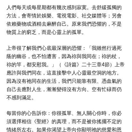
人們每天或每星期都有幾次感到寂寞。去舒緩孤獨的
方法，會寄情於娛樂、電視電影、社交媒體等；另會
依賴藥物或酒精去麻醉自己。原來我們恐懼的，不是
物質上的窮乏，而是心靈上的孤單。
上帝很了解我們心底最深層的恐懼：「我雖然行過死
蔭的幽谷，也不怕遭害，因為祢與我同在；祢的杖，
祢的竿，都安慰我。」（《詩篇》二十三章4節）上帝
應許與我們同在，這直接擊中人心靈最空洞的地方。
因為沒有祂同在的生活，我們只能靠有限、憑血氣的
自己去應對人生，漸漸變得沒有方向、空有忙碌而仍
不感到滿足。
每當你的心告訴你：你很孤單、無人關心你時，你必
須選擇相信《聖經》的真理，而不是被你搖擺不定的
情緒所左右。如果你渴望上帝向你顯明祂的慈愛和恩