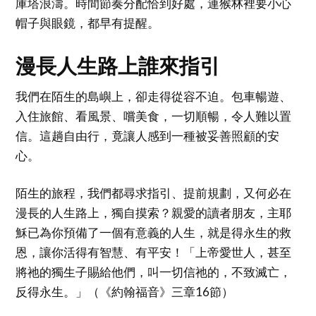
庫塔浪濤。時間節奏分配恰到好處，連猴林裡要小心
帽子與眼鏡，都早有提醒。
漫長人生路上誰來指引
我們在陌生的島嶼上，卻走得從容不迫。包車暢遊、
入住旅館、看風景、嚐美食，一切順暢，令人難以置
信。這趟自由行，竟讓人感到一種被妥善照顧的安
心。
陌生的旅程，我們都尋求指引、提前規劃，又何必在
漫長的人生路上，獨自摸索？親愛的讀者朋友，主耶
穌已為你預備了一個有意義的人生，就是得永生的救
恩，讓你活得有智慧、有平安！「上帝愛世人，甚至
將祂的獨生子賜給他們，叫一切信祂的，不致滅亡，
反得永生。」（《約翰福音》三章16節）