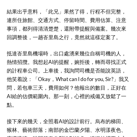
結果出乎意料，「此兄」果然了得，行程不但完整，
連所住旅館、交通方式、停留時間、費用估算、注意
事項，都列得清清楚楚，還附帶提醒與備案。幾次來
回調整後，一趟峇里島之行，竟然就這樣定案了。
抵達峇里島機場時，出口處湧來幾位自稱司機的人，
熱情招攬。我想起AI的提醒，婉拒後，轉而尋找正式
的計程車公司。上車後，我詢問司機是否能說英語，
他笑着說：「Okay，What can I do for you, Sir?」我又
問，若包車三天，費用如何？他報出的數目，正好在
AI給的估價範圍內。那一刻，心裡的戒備又放鬆了一
點。
接下來的幾天，全照着AI的設計前行。烏布的梯田、
猴林、藝術部落；南部的金巴蘭夕陽、水明漾夜色、