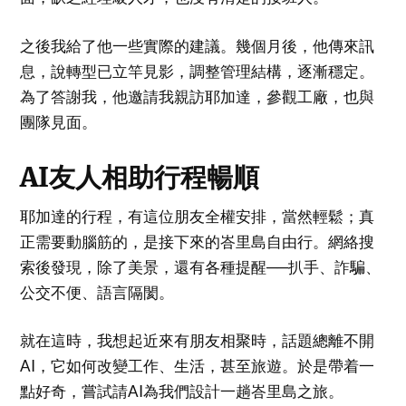
之後我給了他一些實際的建議。幾個月後，他傳來訊
息，說轉型已立竿見影，調整管理結構，逐漸穩定。
為了答謝我，他邀請我親訪耶加達，參觀工廠，也與
團隊見面。
AI友人相助行程暢順
耶加達的行程，有這位朋友全權安排，當然輕鬆；真
正需要動腦筋的，是接下來的峇里島自由行。網絡搜
索後發現，除了美景，還有各種提醒──扒手、詐騙、
公交不便、語言隔閡。
就在這時，我想起近來有朋友相聚時，話題總離不開
AI，它如何改變工作、生活，甚至旅遊。於是帶着一
點好奇，嘗試請AI為我們設計一趟峇里島之旅。