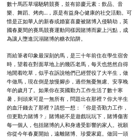
數十馬匹草場馳騁競賽，並有節慶元素：飲品、音
樂、舞蹈、烤肉…，原是有益身心健康的社交活動。可
惜是正如華人的新春或婚宴喜慶被賭博入侵騎劫，英
國春夏間的賽馬競賽運動同樣因賭博而蒙上污點，成
為讓人墮進沉溺賭博的糖衣陷阱。
而給筆者印象最深刻的馬，是三十年前住在學生宿舍
時，望着在對面草地上的幾匹老馬，每天也悠然自得
地閒着吃草，似乎在訴說牠們已經營役了大半生，做
牛做馬，現在倒是放慢腳步，過些無憂無慮、安享晚
年的歲月了。如果你在英國勤力工作生活了數十寒
暑，到頭來可是一無所有，問題出在那裡？你大半生
的血汗錢去了那裡？請想一想：「你是否勤力工作，
但更勤力賭博？」賭博絕不是遊戲玩玩下，賭博傷害
每一個人，包括賭博的人和身邊受影響的家人。祝願
你從今年春夏開始，遠離賭博、珍愛家庭。做回一頭