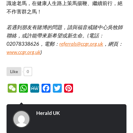
識途老馬，在健康人生路上策馬揚鞭、繼續前行，絕
不作害群之馬！
若遇到朋友有賭博的問題，請與福音戒賭中心吳牧師
聯絡，或許能帶來新希望或新生命。(電話：
02078338626，電郵：
referrals@ccgr.org.uk
，網頁：
www.ccgr.org.uk
)
Like
0
WeChat
WhatsApp
MeWe
Facebook
Twitter
Pinterest
Herald UK