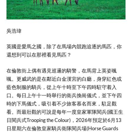
吳浩瑋
英國是愛馬之國，除了在馬場內競跑追逐的馬匹，你
還想到可以在那裡看見馬匹？
在倫敦街上偶有遇見巡邏的騎警，在馬背上英姿颯
颯。更威武的是在鄰近白金漢宮的白廳，身穿紅色或
藍色制服的騎兵，從上午十時至下午四時駐守着入
口。每日上午十一時舉行的衛兵換崗儀式，並下午四
時的下馬儀式，吸引着不少旅客慕名而來，駐足觀
看。而最壯觀的可說是每年一度皇家軍隊閱兵(國王生
日閱兵式Trooping the Colour)，2026年預定於6月13
日星期六在倫敦皇家騎兵衛隊閱兵場(Horse Guards