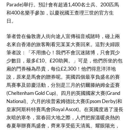
Parade)舉行。預計會有超過1,400名士兵、200匹馬
和400名樂手參加，以慶祝國王查理三世的官方生
日。
筆者曾在倫敦唐人街向途人宣傳福音戒賭時，碰上兩
名來自香港的旅客剛看完某某大賽回來。這對夫婦跟
筆者說：「不用擔心！我們不會沉迷賭博，只會買少
少數目，最多£10、£20助興。」可是，他們所坐的包
廂的門券極為昂貴，每位£2,300！他們得意洋洋地
說，原來是馬會的贈券呢。英國四個最享負盛名的賽
馬賽事及節慶活動，分別是三月的切爾滕納姆金盃賽
(Cheltenham Gold Cup)、四月的英國國家大賽(Grand
National)、六月的埃普索姆德比大賽(Epsom Derby)和
皇家阿斯科特賽馬會(Royal Ascot)。在英國度過了漫長
灰暗的寒冬，當春回大地之際，人們把握溫暖炎熱的
春夏舉辦賽馬盛會，齊來享受藍天清風、耀眼陽光，