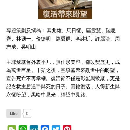
專題策劃及撰稿： 馮兆雄、馬日恆、區雯慧、陸思
齊、林珊一、倫德明、劉愛群、李詠祈、許麗珍、周
志成、吳明山
主耶穌基督外表平凡，無佳形美容，卻改變歷史，成
為萬世巨星。十架之後，空墳墓帶來亂世中的盼望，
宣告死亡不再掌權。復活節不僅是彩蛋與歡聚，更是
記念救主勝過罪與死的日子。因祂復活，人得新生與
永恆盼望，黑暗中見光，絕望中見路。
Like
0
WeChat
WhatsApp
MeWe
Facebook
Twitter
Pinterest