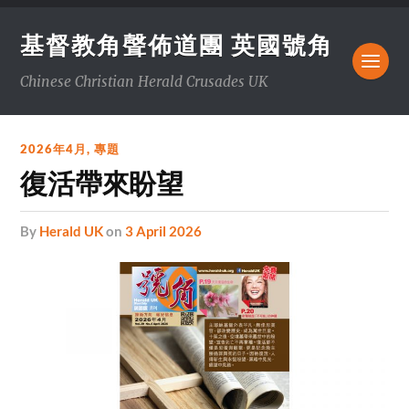
基督教角聲佈道團 英國號角
Chinese Christian Herald Crusades UK
2026年4月
,
專題
復活帶來盼望
by
Herald UK
on
3 April 2026