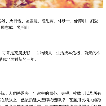
兆雄、馬日恆、區雯慧、陸思齊、林珊一、倫德明、劉愛
、周志成、吳明山
說，可算是充滿挑戰──百物騰貴、生活成本危機、前景的不
樂觀地面對新的一年。
傳統，人們將過去一年當中的傷心、失望、挫敗，以及所有
寫在紙張上，然後扔進大型碎紙機碎掉，甚至用長柄大錘敲