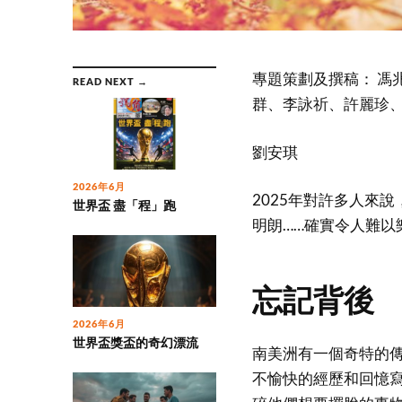
專題策劃及撰稿： 馮
READ NEXT →
群、李詠祈、許麗珍
劉安琪
2026年6月
2025年對許多人來
世界盃 盡「程」跑
明朗……確實令人難以
忘記背後
2026年6月
世界盃獎盃的奇幻漂流
南美洲有一個奇特的
不愉快的經歷和回憶