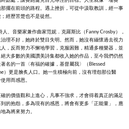
跑那擺在前頭的路程。遇上挫折，可從中汲取教訓，經一事
轍；經歷苦楚也不是徒然。
詩人、音樂家兼作曲家范妮．克羅斯比（Fanny Crosby），
生治理不好，她終於雙目失明。然而，她沒有緬懷過去視力
尤人，反而努力不懈地學習，克服困難，精通多種樂器，並
，絕大多數的美國讚美詩集都收入她的作品，至今我們仍然
著名的一首〈有福的確據，基督屬我〉（Blessed
sus Is Mine）更是膾炙人口。她一生積極向前，沒有埋怨那位醫
帝使用而感恩。
正確的價值觀和上進心，凡事不強求，才會得着真正的滿足
不到的抱怨，多為現有的感恩，將會有更多「正能量」，應
極地為將來努力。