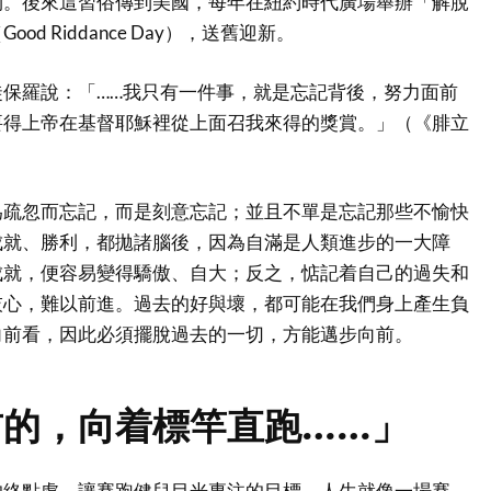
物。後來這習俗傳到美國，每年在紐約時代廣場舉辦「解脫
d Riddance Day），送舊迎新。
保羅說：「……我只有一件事，就是忘記背後，努力面前
要得上帝在基督耶穌裡從上面召我來得的獎賞。」（《腓立
）
為疏忽而忘記，而是刻意忘記；並且不單是忘記那些不愉快
成就、勝利，都拋諸腦後，因為自滿是人類進步的一大障
成就，便容易變得驕傲、自大；反之，惦記着自己的過失和
灰心，難以前進。過去的好與壞，都可能在我們身上產生負
向前看，因此必須擺脫過去的一切，方能邁步向前。
前的，向着標竿直跑……」
的終點處，讓賽跑健兒目光專注的目標。人生就像一場賽