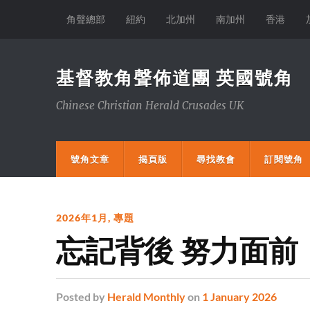
角聲總部
紐約
北加州
南加州
香港
基督教角聲佈道團 英國號角
Chinese Christian Herald Crusades UK
號角文章
揭頁版
尋找教會
訂閱號角
2026年1月
,
專題
忘記背後 努力面前
Posted
by
Herald Monthly
on
1 January 2026