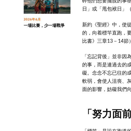
碎他們想要擺脫的事
日」或「甩包袱日」（Goo
2026年6月
新約《聖經》中，使徒
一場比賽，少一場戰爭
的，向着標竿直跑，
比書》三章13－14節
「忘記背後」並非因
的事，而是連過去的
礙。念念不忘已往的
軟弱，會使人沮喪、
面的影響，妨礙我們
「努力面
「標竿」是設在跑道