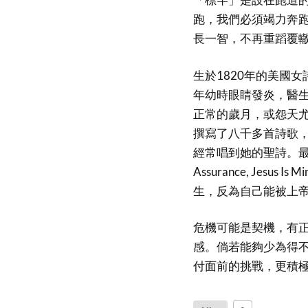
跑，我們必須竭力奔
長一智，不再重蹈覆
生於1820年的美國女
年幼時眼睛發炎，醫
正常的歲月，或怨天
撰寫了八千多首詩歌
經常唱到她的聖詩。最
Assurance, Je
生，反為自己能被上
危機可能是契機，有
感。倘若能夠少為得
付面前的挑戰，更積