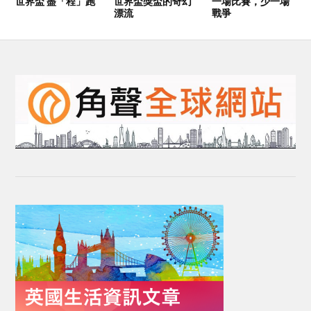
世界盃 盡「程」跑
世界盃獎盃的奇幻
一場比賽，少一場
漂流
戰爭