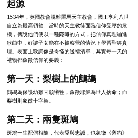
起源
1534年，英國教會脫離羅馬天主教會，國王亨利八世
自立為最高領袖。當時的天主教徒面臨信仰受壓的危
機，傳說他們便以一種隱晦的方式，把信仰真理編進
歌曲中，好讓子女能在不被察覺的情況下學習聖經真
理。表面上歌詞像是奇怪的送禮清單，其實每一天的
禮物都象徵信仰的要義：
第一天：梨樹上的鷓鴣
鷓鴣為保護幼雛甘願犧牲，象徵耶穌為世人捨命；而
梨樹則象徵十字架。
第二天：兩隻斑鳩
斑鳩一生配偶相隨，代表愛與忠誠，也象徵《舊約》