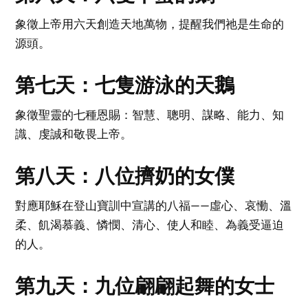
象徵上帝用六天創造天地萬物，提醒我們祂是生命的
源頭。
第七天：七隻游泳的天鵝
象徵聖靈的七種恩賜：智慧、聰明、謀略、能力、知
識、虔誠和敬畏上帝。
第八天：八位擠奶的女僕
對應耶穌在登山寶訓中宣講的八福——虛心、哀慟、溫
柔、飢渴慕義、憐憫、清心、使人和睦、為義受逼迫
的人。
第九天：九位翩翩起舞的女士