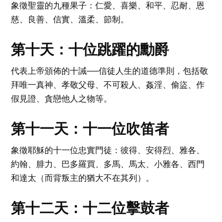
象徵聖靈的九種果子：仁愛、喜樂、和平、忍耐、恩
慈、良善、信實、溫柔、節制。
第十天：十位跳躍的勳爵
代表上帝頒佈的十誡──信徒人生的道德準則，包括敬
拜唯一真神、孝敬父母、不可殺人、姦淫、偷盜、作
假見證、貪戀他人之物等。
第十一天：十一位吹笛者
象徵耶穌的十一位忠實門徒：彼得、安得烈、雅各、
約翰、腓力、巴多羅買、多馬、馬太、小雅各、西門
和達太（而背叛主的猶大不在其列）。
第十二天：十二位擊鼓者