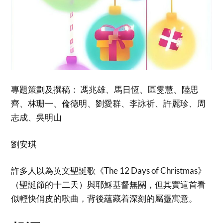
專題策劃及撰稿： 馮兆雄、馬日恆、區雯慧、陸思
齊、林珊一、倫德明、劉愛群、李詠祈、許麗珍、周
志成、吳明山
劉安琪
許多人以為英文聖誕歌《The 12 Days of Christmas》
（聖誕節的十二天）與耶穌基督無關，但其實這首看
似輕快俏皮的歌曲，背後蘊藏着深刻的屬靈寓意。