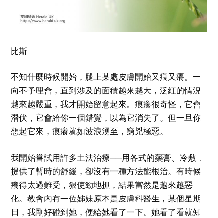
比斯
不知什麼時候開始，腿上某處皮膚開始又痕又癢。一
向不予理會，直到涉及的面積越來越大，泛紅的情況
越來越嚴重，我才開始留意起來。痕癢很奇怪，它會
潛伏，它會給你一個錯覺，以為它消失了。但一旦你
想起它來，痕癢就如波浪湧至，窮兇極惡。
我開始嘗試用許多土法治療──用各式的藥膏、冷敷，
提供了暫時的舒緩，卻沒有一種方法能根治。有時候
癢得太過難受，狠使勁地抓，結果當然是越來越惡
化。教會內有一位姊妹原本是皮膚科醫生，某個星期
日，我剛好碰到她，便給她看了一下。她看了看就知