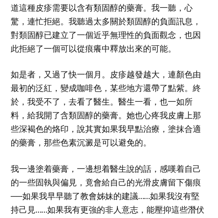
道這種皮疹需要以含有類固醇的藥膏。我一聽，心
驚，連忙拒絕。我聽過太多關於類固醇的負面訊息，
對類固醇已建立了一個近乎無理性的負面觀念，也因
此拒絕了一個可以從痕癢中釋放出來的可能。
如是者，又過了快一個月。皮疹越發越大，連顏色由
最初的泛紅，變成咖啡色，某些地方還帶了點紫。終
於，我受不了，去看了醫生。醫生一看，也一如所
料，給我開了含類固醇的藥膏。她也心疼我皮膚上那
些深褐色的烙印，說其實如果我早點治療，塗抹合適
的藥膏，那些色素沉澱是可以避免的。
我一邊塗着藥膏，一邊想着醫生說的話，感嘆着自己
的一些固執與偏見，竟會給自己的光滑皮膚留下傷痕
──如果我早早聽了教會姊妹的建議……如果我沒有堅
持己見……如果我有更強的非人意志，能壓抑這些潛伏