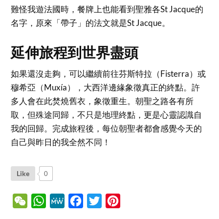
難怪我遊法國時，餐牌上也能看到聖雅各St Jacque的
名字，原來「帶子」的法文就是St Jacque。
延伸旅程到世界盡頭
如果還沒走夠，可以繼續前往芬斯特拉（Fisterra）或
穆希亞（Muxía），大西洋邊緣象徵真正的終點。許
多人會在此焚燒舊衣，象徵重生。朝聖之路各有所
取，但殊途同歸，不只是地理終點，更是心靈認識自
我的回歸。完成旅程後，每位朝聖者都會感覺今天的
自己與昨日的我全然不同！
Like
0
WeChat
WhatsApp
MeWe
Facebook
Twitter
Pinterest