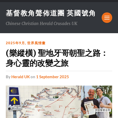
基督教角聲佈道團 英國號角
Chinese Christian Herald Crusades UK
2025年9月
,
世界風情畫
(樂縱橫) 聖地牙哥朝聖之路：
身心靈的改變之旅
by
Herald UK
on
1 September 2025