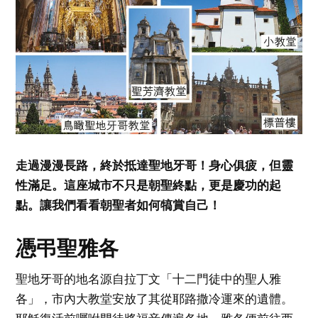
走過漫漫長路，終於抵達聖地牙哥！身心俱疲，但靈
性滿足。這座城市不只是朝聖終點，更是慶功的起
點。讓我們看看朝聖者如何犒賞自己！
憑弔聖雅各
聖地牙哥的地名源自拉丁文「十二門徒中的聖人雅
各」，市內大教堂安放了其從耶路撒冷運來的遺體。