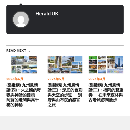
Herald UK
READ NEXT →
2026年6月
2026年5月
2026年4月
(樂縱橫) 九州風情
(樂縱橫) 九州風情
(樂縱橫) 九州風情
話(四)：火之國的呼
話(三)：深底的色彩
話(二)：福岡的雙重
吸與神話的源頭──
與天空的步道──別
奏──在未來森林與
阿蘇的遼闊與高千
府與由布院的感官
古老城跡間漫步
穗的神秘
之旅