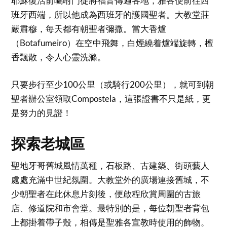
耶穌復活前囑咐門徒將福音傳遍各地，雅各便前往西
班牙西端，所以他成為西班牙的護國聖者。大教堂莊
嚴肅穆，每天都有朝聖者彌撒。當大香爐
（Botafumeiro）在空中飛舞，白煙繞着爐端旋轉，檀
香飄散，令人心靈洗滌。
只要步行至少100公里（或騎行200公里），就可到朝
聖者辦公室領取Compostela，這張證書不只是紙，更
是努力的見證！
探索老城區
聖地牙哥舊城風情萬種，石板路、古建築、街頭藝人
處處充滿中世紀氛圍。大教堂外的廣場連接舊城，不
少朝聖者在此休息片刻後，便啟程欣賞周圍的古旅
店、修道院和市會堂。最特別的是，每位朝聖者背包
上都掛着帶子殼，相傳是聖雅各宣教時使用的飾物。