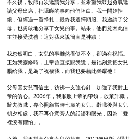
不久後，牧師再次邀請我分享，並希望我鼓起勇氣邀
請父母出席，把隱瞞的事向他們坦白。我一開始拒
絕，但經過一番掙扎，最終我選擇順服。我邀請了父
母，也勇敢地分享了女兒的事。結果，他們竟因此信
主並接受洗禮！這對我來說簡直是神蹟！
我忽然明白，女兒的事雖然看似不幸，卻滿有祝福。
正如我靈修時，上帝曾直接跟我說，是祂刻意把女兒
賜給我，是為了祝福我，而我也要藉此榮耀祂！
父母因女兒而信主，彷彿一支強心針，加強了我對上
帝的信心。2006年，我順服上帝的帶領，放棄升職，
辭去教職，專心照顧當時七歲的女兒。辭職後與女兒
朝夕相處，我不再介意旁人的話語和眼光，因為「愛
裡沒有懼怕」。
之後，我更樂意分享女兒的故事。2013年出版《愛共