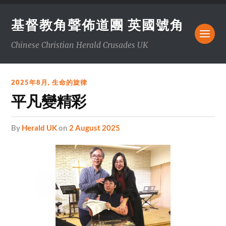
基督教角聲佈道團 英國號角
Chinese Christian Herald Crusades UK
2025年8月
,
生命的旋律
平凡變精彩
by
Herald UK
on
2 August 2025