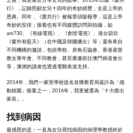
行》，記錄照顧女兒十四年的奇妙經歷，全是上帝的
恩典。同年，《愛共行》被報章頭版報導，這是上帝
奇妙的安排；接着也有不同媒體訪問與拍攝，如
am730、《有線電視》、《創世電視》、港台節目
《窗外有藍天》（在中國及韓國播出）等；還有來自
不同機構的邀請，包括學校、房角石協會、香港基督
教女青年會、不同教會，甚至應邀前往澳門佈道會分
享，澳洲的讀者也透過電郵表達支持。
2014年，我們一家受學校提名並獲教育局嘉許為「感
動校園」個案之一；2016年，我更被選為「十大傑出
家長」。
找到病因
最感恩的是：一直為女兒尋找病因的病理學教授終於