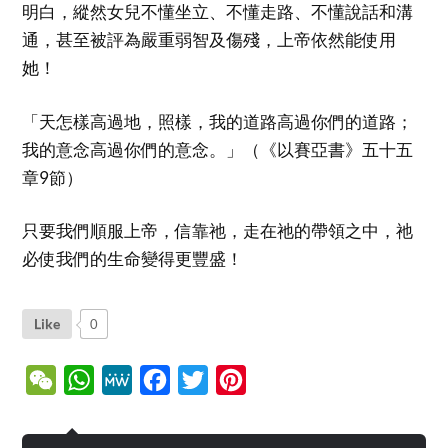
明白，縱然女兒不懂坐立、不懂走路、不懂說話和溝
通，甚至被評為嚴重弱智及傷殘，上帝依然能使用
她！
「天怎樣高過地，照樣，我的道路高過你們的道路；
我的意念高過你們的意念。」（《以賽亞書》五十五
章9節）
只要我們順服上帝，信靠祂，走在祂的帶領之中，祂
必使我們的生命變得更豐盛！
Like
0
WeChat
WhatsApp
MeWe
Facebook
Twitter
Pinterest