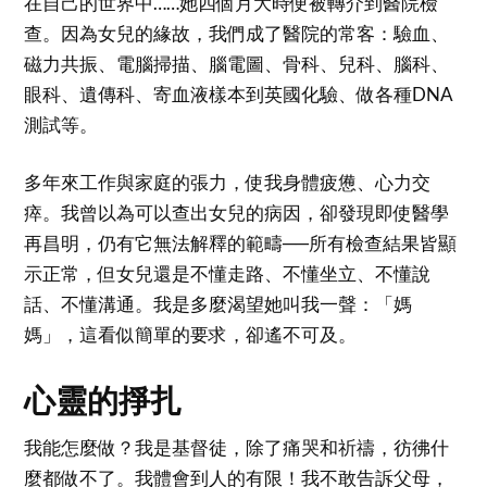
在自己的世界中……她四個月大時便被轉介到醫院檢
查。因為女兒的緣故，我們成了醫院的常客：驗血、
磁力共振、電腦掃描、腦電圖、骨科、兒科、腦科、
眼科、遺傳科、寄血液樣本到英國化驗、做各種DNA
測試等。
多年來工作與家庭的張力，使我身體疲憊、心力交
瘁。我曾以為可以查出女兒的病因，卻發現即使醫學
再昌明，仍有它無法解釋的範疇──所有檢查結果皆顯
示正常，但女兒還是不懂走路、不懂坐立、不懂說
話、不懂溝通。我是多麼渴望她叫我一聲：「媽
媽」，這看似簡單的要求，卻遙不可及。
心靈的掙扎
我能怎麼做？我是基督徒，除了痛哭和祈禱，彷彿什
麼都做不了。我體會到人的有限！我不敢告訴父母，