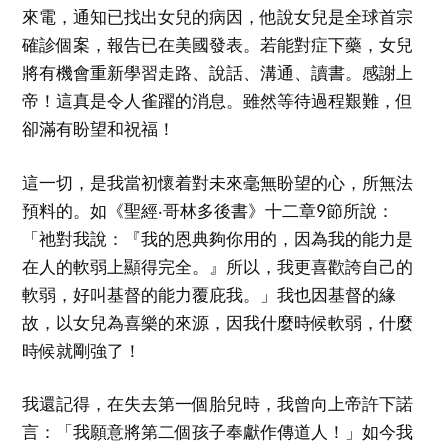
來電，通知已找出女兒的病因，他說女兒是全球首宗
確診個案，報告已在美國發表。若能對症下藥，女兒
將有機會重新學習走路、說話、溝通、讀書。感謝上
帝！這真是令人雀躍的消息。雖然等待過程艱難，但
卻滿有盼望和祝福！
這一切，是我當初懷着對未來毫無盼望的心，所無法
預料的。如《聖經‧哥林多後書》十二章9節所說：
「祂對我說：『我的恩典夠你用的，因為我的能力是
在人的軟弱上顯得完全。』所以，我更喜歡誇自己的
軟弱，好叫基督的能力覆庇我。」我也因基督的緣
故，以女兒為喜樂的來源，因我什麼時候軟弱，什麼
時候就剛強了！
我還記得，在失去第一個胎兒時，我曾向上帝許下諾
言：「我願意將第二個孩子奉獻作傳道人！」如今我