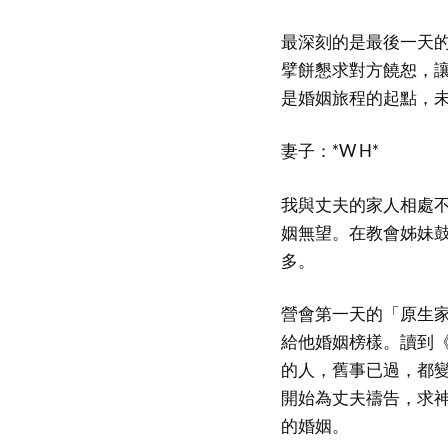
最深刻的是最後一天
擘餅懇求對方饒恕，
是婚姻旅程的起點，
妻子：*W H*
我與丈夫的家人相處
姻無望。在教會姊妹
多。
營會第一天的「原生
給他婚姻榜樣。讀到《
的人，舊事已過，都
開始為丈夫禱告，求
的婚姻。