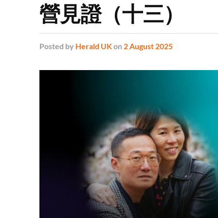
營見證（十三）
Posted
by
Herald UK
on
2 August 2025