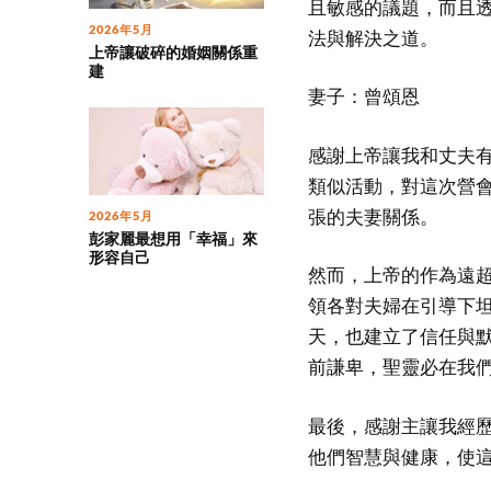
且敏感的議題，而且
2026年5月
法與解決之道。
上帝讓破碎的婚姻關係重
建
妻子：曾頌恩
感謝上帝讓我和丈夫
類似活動，對這次營
張的夫妻關係。
2026年5月
彭家麗最想用「幸福」來
形容自己
然而，上帝的作為遠
領各對夫婦在引導下
天，也建立了信任與
前謙卑，聖靈必在我
最後，感謝主讓我經
他們智慧與健康，使