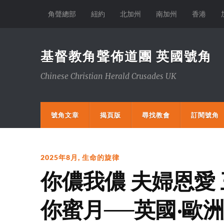
角聲總部
紐約
北加州
南加州
香港
基督教角聲佈道團 英國號角
Chinese Christian Herald Crusades UK
號角文章
揭頁版
尋找教會
訂閱號角
2025年8月
,
生命的旋律
你儂我儂 夫婦恩愛
你蜜月──英國‧歐