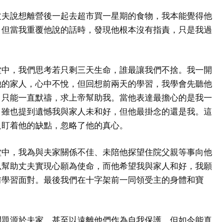
丈夫說想離營後一起去超市買一星期的食物，我本能覺得他
，但當我重覆他說的話時，發現他根本沒有指責，只是我過
堂中，我們思考若只剩三天生命，誰最讓我們不捨。我一開
他的家人，心中不悅，但回想前兩天的學習，我學會先聽他
，只能一直默禱，求上帝幫助我。當他表達最擔心的是我一
，雖也提到遺憾我與家人未和好，但他最掛念的還是我。這
只盯着他的缺點，忽略了他的真心。
堂中，我為與夫家關係不佳、未陪他探望住院父親等事向他
以幫助丈夫實現心願為使命，而他希望我與家人和好，我願
前學習面對。最後我們在十字架前一同領受主的身體和寶
問題源於夫家，甚至以遠離他們作為自我保護。但如今能真