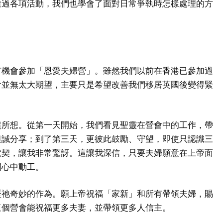
透過各項活動，我們也學會了面對日常爭執時怎樣處理的方
有機會參加「恩愛夫婦營」。雖然我們以前在香港已參加過
會並無太大期望，主要只是希望改善我們移居英國後變得緊
超所想。從第一天開始，我們看見聖靈在營會中的工作，帶
坦誠分享；到了第三天，更彼此鼓勵、守望，即使只認識三
默契，讓我非常驚訝。這讓我深信，只要夫婦願意在上帝面
們心中動工。
歷祂奇妙的作為。願上帝祝福「家新」和所有帶領夫婦，賜
這個營會能祝福更多夫妻，並帶領更多人信主。