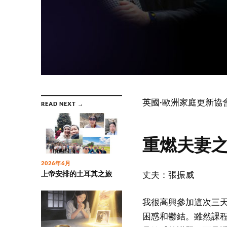
英國·歐洲家庭更新協
READ NEXT →
重燃夫妻
2026年6月
上帝安排的土耳其之旅
丈夫：張振威
我很高興參加這次三
困惑和鬱結。雖然課