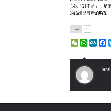
心說「對不起」，是
的婚姻已有新的盼望
Like
0
WeChat
WhatsApp
MeWe
Fa
Heral