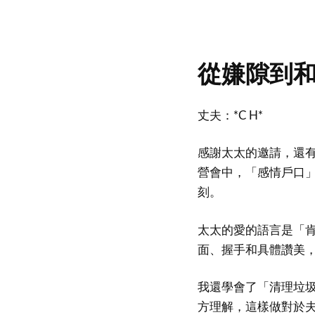
從嫌隙到
丈夫：*C H*
感謝太太的邀請，還
營會中，「感情戶口
刻。
太太的愛的語言是「
面、握手和具體讚美
我還學會了「清理垃
方理解，這樣做對於