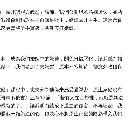
的「彼此認罪與饒恕」環節。我們公開坦承婚姻過失，並藉
讓我體會到錯誤在主前無足輕重，婚姻因此重生。這次營會
未來更需將所學實踐，共建美好婚姻。
不和，成為我們婚姻中的嫌隙，關係日益惡化，讓我感到婚
鼓勵下，我們參加了夫婦營，原本不抱期待，卻意外收穫良
家庭」課程中，丈夫分享他從未感受過親密，原生家庭沒有
哥林多後書》五章17節：「若有人在基督裡，他就是新造
變成新的了。」讓我明白該放下過去的傷害，不再埋怨。我
神賜他一顆新造的心，也決心不將原生家庭的陰影帶入我們