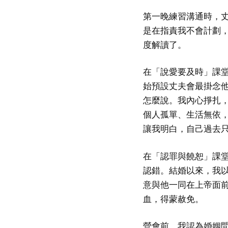
第一晚練習溝通時，
是在指責我不會計劃
度解讀了。
在「說愛要及時」課
始預設丈夫會最掛念
怎麼說。我內心掙扎
個人孤單、生活無依
讓我明白，自己過去
在「認罪與饒恕」課
認錯。結婚以來，我
意與他一同在上帝面
血，得蒙赦免。
營會前，我認為婚姻