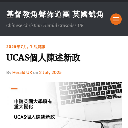
基督教角聲佈道團 英國號角
Chinese Christian Herald Crusades UK
2025年7月
,
生活資訊
UCAS個人陳述新政
by
Herald UK
on
2 July 2025