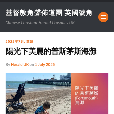
基督教角聲佈道團 英國號角
Chinese Christian Herald Crusades UK
2025年7月
,
專題
陽光下美麗的普斯茅斯海灘
by
Herald UK
on
1 July 2025