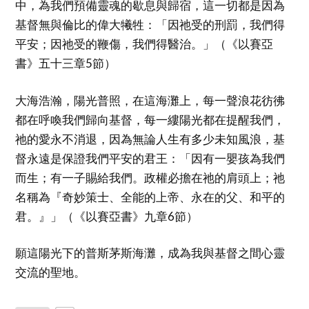
中，為我們預備靈魂的歇息與歸宿，這一切都是因為
基督無與倫比的偉大犧牲：「因祂受的刑罰，我們得
平安；因祂受的鞭傷，我們得醫治。」（《以賽亞
書》五十三章5節）
大海浩瀚，陽光普照，在這海灘上，每一聲浪花彷彿
都在呼喚我們歸向基督，每一縷陽光都在提醒我們，
祂的愛永不消退，因為無論人生有多少未知風浪，基
督永遠是保證我們平安的君王：「因有一嬰孩為我們
而生；有一子賜給我們。政權必擔在祂的肩頭上；祂
名稱為『奇妙策士、全能的上帝、永在的父、和平的
君。』」（《以賽亞書》九章6節）
願這陽光下的普斯茅斯海灘，成為我與基督之間心靈
交流的聖地。