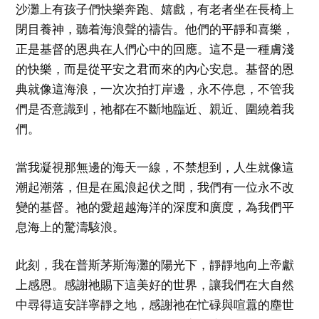
沙灘上有孩子們快樂奔跑、嬉戲，有老者坐在長椅上
閉目養神，聽着海浪聲的禱告。他們的平靜和喜樂，
正是基督的恩典在人們心中的回應。這不是一種膚淺
的快樂，而是從平安之君而來的內心安息。基督的恩
典就像這海浪，一次次拍打岸邊，永不停息，不管我
們是否意識到，祂都在不斷地臨近、親近、圍繞着我
們。
當我凝視那無邊的海天一線，不禁想到，人生就像這
潮起潮落，但是在風浪起伏之間，我們有一位永不改
變的基督。祂的愛超越海洋的深度和廣度，為我們平
息海上的驚濤駭浪。
此刻，我在普斯茅斯海灘的陽光下，靜靜地向上帝獻
上感恩。感謝祂賜下這美好的世界，讓我們在大自然
中尋得這安詳寧靜之地，感謝祂在忙碌與喧囂的塵世