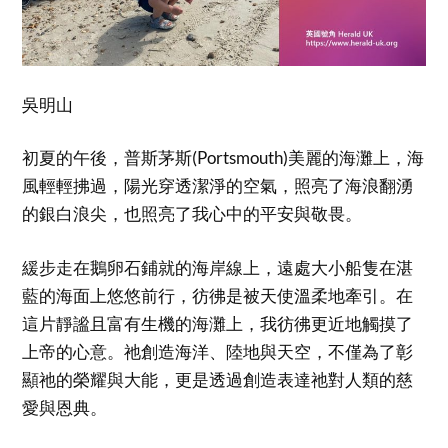
吳明山
初夏的午後，普斯茅斯(Portsmouth)美麗的海灘上，海
風輕輕拂過，陽光穿透潔淨的空氣，照亮了海浪翻湧
的銀白浪尖，也照亮了我心中的平安與敬畏。
緩步走在鵝卵石鋪就的海岸線上，遠處大小船隻在湛
藍的海面上悠悠前行，彷彿是被天使溫柔地牽引。在
這片靜謐且富有生機的海灘上，我彷彿更近地觸摸了
上帝的心意。祂創造海洋、陸地與天空，不僅為了彰
顯祂的榮耀與大能，更是透過創造表達祂對人類的慈
愛與恩典。