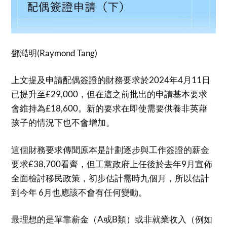
鄧澔明(Raymond Tang)
上文提及申請配偶簽證的財務要求於2024年4月11日
已提升至£29,000，但在這之前批出的申請基本要求
會維持為£18,600。新的要求在即使需要供養非英藉
孩子的情況下也不會增加。
這個財務要求傳聞原本是計劃逐步與工作簽證的薪金
要求£38,700看齊，但工黨政府上任後於去年9月宣佈
全面檢討移民政策，初步估計需時九個月，所以估計
到今年 6月也應該不會有任何變動。
最理想的是單靠薪金（A或B類）或非就業收入（例如