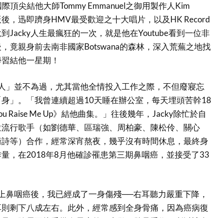
國際頂尖結他大師Tommy Emmanuel之御用製作人Kim
版後，迅即躋身HMV最受歡迎之十大唱片，以及HK Record
Jacky人生最瘋狂的一次，就是他在Youtube看到一位非
，竟親身前去南非國家Botswana的森林，深入荒蕪之地找
學習結他一星期！
「狂人」並不為過，尤其當他全情投入工作之際，不但廢寢忘
身」。「我曾連續超過10天睡在辦公室，每天埋頭苦幹18
 Raise Me Up》結他曲集。」往後幾年，Jacky除忙於自
位流行歌手（如劉德華、區瑞強、周柏豪、陳松伶、關心
衛詩等）合作，經常深宵熬夜，幾乎沒有時間休息，最終身
量，在2018年8月他確診罹患第三期鼻咽癌，並接受了33
從患上鼻咽癌後，我已經成了一身傷殘──右耳聽力嚴重下降，
耳則剩下八成左右。此外，經常感到全身骨痛，因為癌病復