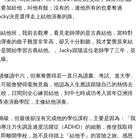
還要加給他，叫他有餘；沒有的，連他所有的也要奪過
acky決意選擇走上結他演奏的路。
個結他班，我前去觀摩，看見老師彈的是古典結他，當時對
他彈奏的曲子難度非常高，卻又十分動聽，我才驚覺原來結
是開始學習古典結他。」Jacky跟隨這位老師學了三年，並
八級。
y繼續修讀中六，但漸漸覺得若一直只為讀書、考試、進大學、
生可能會變得毫無意義，他認為人生應該跟隨自己的熱情去
夜校，日間則全心練習結他，到中七時成功考入當年亞洲排
香港演藝學院，主修結他演奏。
跳了兩級，但最後卻沒有完成他的學位課程，主要是因為：「我
專注力失調及過度活躍症（ADHD）的細胞，推使我取得
立即離開學校，急不及待踏上『結他手』的冒險之旅。感恩