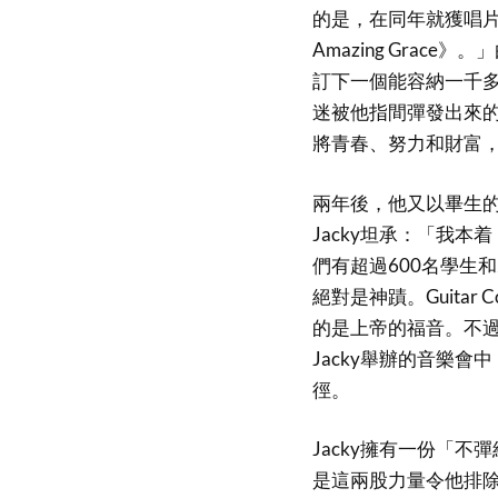
的是，在同年就獲唱片公
Amazing Grac
訂下一個能容納一千
迷被他指間彈發出來的
將青春、努力和財富
兩年後，他又以畢生的心
Jacky坦承：「我
們有超過600名學生
絕對是神蹟。Guita
的是上帝的福音。不
Jacky舉辦的音樂
徑。
Jacky擁有一份「
是這兩股力量令他排除萬難