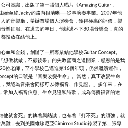
司賞識，出版了第一張個人唱片《Amazing Guitar．
e》。」由始至終Jacky的路向很清晰──從事演奏事業。2007年他
多人的音樂廳，舉辦首場個人演奏會，獲得極高的評價，樂
音樂征服。在過去的年日，他辦過不下80場音樂會，真的
，都投放在結他上。
血和金錢，創辦了一所專業結他學校Guitar Concept。
本着『想做就做，不顧後果』的失敗營商之道開業，感恩的是我
和20位老師，至今學校已邁進第16個年頭，仍然繼續運作，
r Concept的口號是『音樂改變生命』。當然，真正改變生命
過，我認為音樂會同樣可以傳福音、作見證。」多年來，在
會中，常加入福音信息、生命見證和詩歌，成為傳播福音的途
不彈結他就會死」的執着與熱誠，也有着「打不死」的頑強，就
，去到美國維珍尼亞Cimirron Studio錄製了第二張專