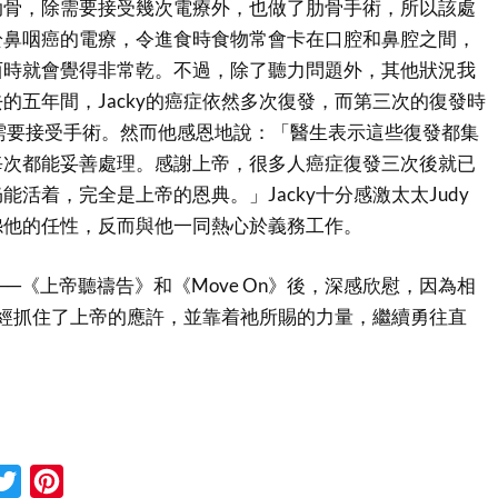
肋骨，除需要接受幾次電療外，也做了肋骨手術，所以該處
於鼻咽癌的電療，令進食時食物常會卡在口腔和鼻腔之間，
西時就會覺得非常乾。不過，除了聽力問題外，其他狀況我
的五年間，Jacky的癌症依然多次復發，而第三次的復發時
需要接受手術。然而他感恩地說：「醫生表示這些復發都集
每次都能妥善處理。感謝上帝，很多人癌症復發三次後就已
活着，完全是上帝的恩典。」Jacky十分感激太太Judy
怨他的任性，反而與他一同熱心於義務工作。
品──《上帝聽禱告》和《Move On》後，深感欣慰，因為相
，已經抓住了上帝的應許，並靠着祂所賜的力量，繼續勇往直
cebook
Twitter
Pinterest