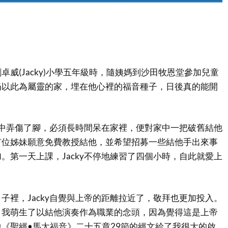
卓威(Jacky)小學五年級時，隨姨媽到沙田牧恩堂參加兒童
仍以此為屬靈的家，埋在他心裡的福音種子，日後真的能開
意外中弄傷了腳，必須長時間呆在家裡，便對家中一把破舊結他
有位姊妹願意免費教授結他，並希望招募一些結他手出來事
。第一天上課，Jacky不停地練習了四個小時，自此就愛上
子裡，Jacky自覺與上帝的距離拉近了，敬拜也更加投入。
，我萌生了以結他演奏作為職業的念頭，因為覺得這是上帝
《聖經•馬太福音》二十五章29節的經文給了我很大的啟