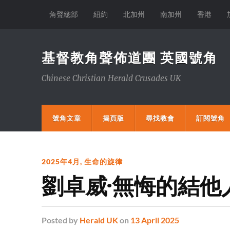
角聲總部
紐約
北加州
南加州
香港
基督教角聲佈道團 英國號角
Chinese Christian Herald Crusades UK
號角文章
揭頁版
尋找教會
訂閱號角
2025年4月
,
生命的旋律
劉卓威·無悔的結他
Posted
by
Herald UK
on
13 April 2025