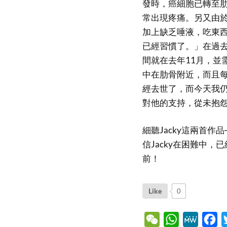
發時，癌細胞已轉至
常出現疼痛。另又由
加上缺乏唾液，吃東
已經習慣了。」在過去
間就在去年11月，並
中在肋骨附近，而且
經去世了，而今天我仍能
對他的支持，從未抱
細聽Jacky這兩首作
信Jacky在困難中
前！
Like
0
WeChat
WhatsApp
MeWe
Fa