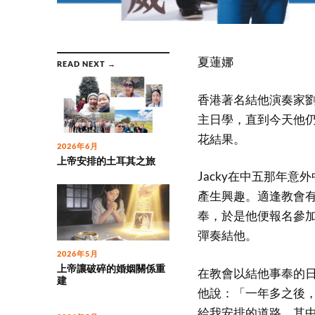
夏蓮娜
READ NEXT →
香港著名結他演奏家劉
主日學，直到今天他
花結果。
2026年6月
上帝安排的土耳其之旅
Jacky在中五那年
產生興趣。適逢教會
奉，於是他便報名參加
彈奏結他。
2026年5月
上帝讓破碎的婚姻關係重
在教會以結他事奉的日
建
他說：「一年多之後
給我安排的道路。其中