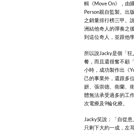
輯《Move On》，由
Person親自監製。出
之銷量排行榜三甲。說到
洲結他奇人的彈奏之後
到這位奇人，並跟他
所以說Jacky是個
餐，而且還很奮不顧「
小時，成功製作出《You
己的事業外，還跟多
妍、張崇德、衛蘭、
體無法承受過多的工作
次電療及9輪化療。
Jacky笑說：「自
只剩下大約一成，左