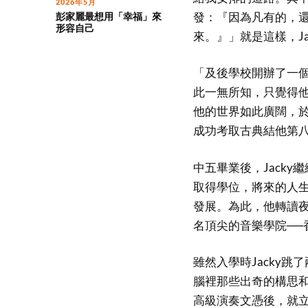
2026年5月
發：『因為凡有的，
彭家麗最想用「幸福」來
形容自己
來。』」就是這樣，J
「及後學校開辦了一
此一無所知，只覺得
他的世界如此廣闊，於
成功考取古典結他第
中五畢業後，Jack
取得學位，將來的人
發展。為此，他轉讀
名頂尖的音樂學院──
雖然入學時Jacky
腦裡那些出奇的構思和
高級演奏文憑後，就