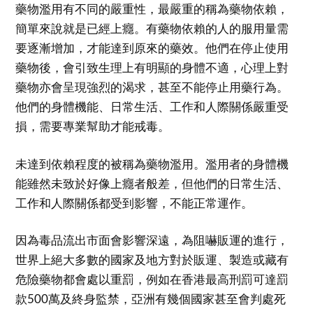
藥物濫用有不同的嚴重性，最嚴重的稱為藥物依賴，
簡單來說就是已經上癮。有藥物依賴的人的服用量需
要逐漸增加，才能達到原來的藥效。他們在停止使用
藥物後，會引致生理上有明顯的身體不適，心理上對
藥物亦會呈現強烈的渴求，甚至不能停止用藥行為。
他們的身體機能、日常生活、工作和人際關係嚴重受
損，需要專業幫助才能戒毒。
未達到依賴程度的被稱為藥物濫用。濫用者的身體機
能雖然未致於好像上癮者般差，但他們的日常生活、
工作和人際關係都受到影響，不能正常運作。
因為毒品流出市面會影響深遠，為阻嚇販運的進行，
世界上絕大多數的國家及地方對於販運、製造或藏有
危險藥物都會處以重罰，例如在香港最高刑罰可達罰
款500萬及終身監禁，亞洲有幾個國家甚至會判處死