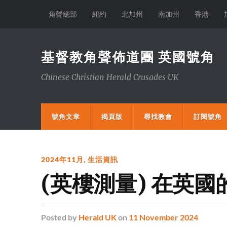
角聲總部
紐約
北加州
南加州
香港
基督教角聲佈道團 英國號角
Chinese Christian Herald Crusades UK
號角文章
揭頁版
尋找教會
訂閱號角
2024年11月
,
生活資訊
(英樓測量) 在英
Posted
by
Herald UK
on
11 November 2024