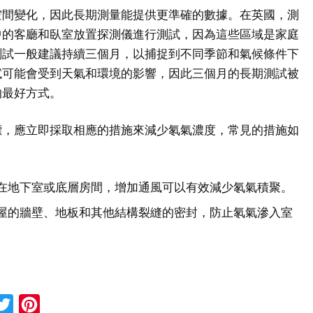
空間變化，因此長期測量能提供更準確的數據。在英國，測
中的客廳和臥室放置探測儀進行測試，因為這些區域是家庭
測試一般建議持續三個月，以捕捉到不同季節和氣候條件下
試可能會受到天氣和環境的影響，因此三個月的長期測試被
的最好方式。
標，應立即採取相應的措施來減少氡氣濃度，常見的措施如
在地下室或底層房間，增加通風可以有效減少氡氣積聚。
屋的牆壁、地板和其他結構裂縫的密封，防止氡氣滲入室
cebook
Twitter
Pinterest