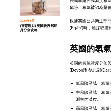
長期暴露於高濃度氡
危險。氡氣被認為是
根據英國公共衛生部門
2026年6月
(智慧理財) 英國稅務居民
(Bq/m³)時，應採
身分全攻略
英國的氡
英國的氡氣濃度分佈與地
(Devon)和德比郡(
低風險區域：氡氣濃
中風險區域：氡氣濃
測室內濃度。
高風險區域：氡氣濃