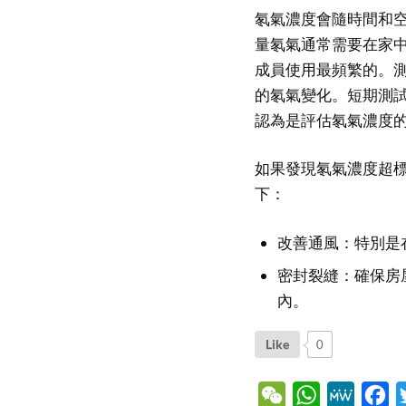
氡氣濃度會隨時間和
量氡氣通常需要在家
成員使用最頻繁的。
的氡氣變化。短期測
認為是評估氡氣濃度
如果發現氡氣濃度超
下：
改善通風：特別是
密封裂縫：確保房
內。
Like
0
WeChat
WhatsApp
MeWe
Fa