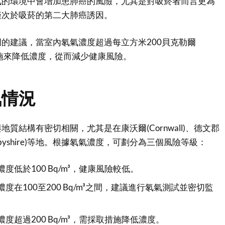
氣的環境中會增加患肺癌的風險，尤其是對吸菸者而言更為
僅次於吸菸的第二大肺癌誘因。
的建議，當室內氡氣濃度超過每立方米200貝克勒爾
取措施來降低濃度，從而減少健康風險。
氣情況
質結構有密切相關，尤其是在康沃爾(Cornwall)、德文郡
Derbyshire)等地。根據氡氣濃度，可劃分為三個風險等級：
度低於100 Bq/m³，健康風險較低。
度在100至200 Bq/m³之間，建議進行氡氣測試並密切監
度超過200 Bq/m³，需採取措施降低濃度。