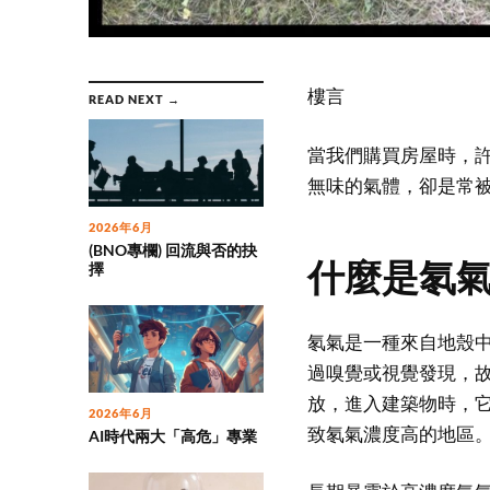
樓言
READ NEXT →
當我們購買房屋時，
無味的氣體，卻是常
2026年6月
(BNO專欄) 回流與否的抉
什麼是氡
擇
氡氣是一種來自地殼
過嗅覺或視覺發現，
放，進入建築物時，
2026年6月
致氡氣濃度高的地區
AI時代兩大「高危」專業