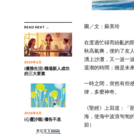
圖／文：蘇美玲
READ NEXT →
在度過忙碌而紛亂的
秋高氣爽，便約了友
湧上沙灘，又一波一
2026年6月
退潮的時間；雖是未
(優雅生活) 職場新人成功
的三大要素
一時之間，突然有些
律，多麼神奇。
《聖經》上寫道：「
2026年6月
海，使海中波浪匉訇的
(心靈沙龍) 禱告不息
節）