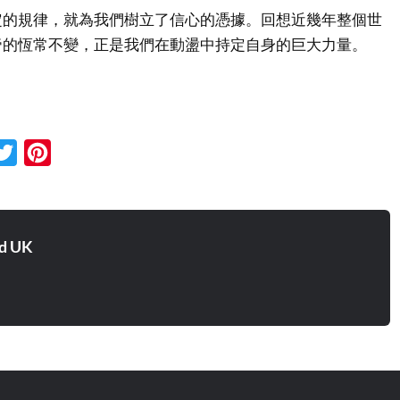
定的規律，就為我們樹立了信心的憑據。回想近幾年整個世
帝的恆常不變，正是我們在動盪中持定自身的巨大力量。
cebook
Twitter
Pinterest
d UK