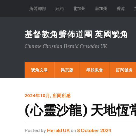
角聲總部
紐約
北加州
南加州
香港
基督教角聲佈道團 英國號角
Chinese Christian Herald Crusades UK
號角文章
揭頁版
尋找教會
訂閱號角
2024年10月
,
所聞所感
(心靈沙龍) 天地恆
Posted
by
Herald UK
on
8 October 2024