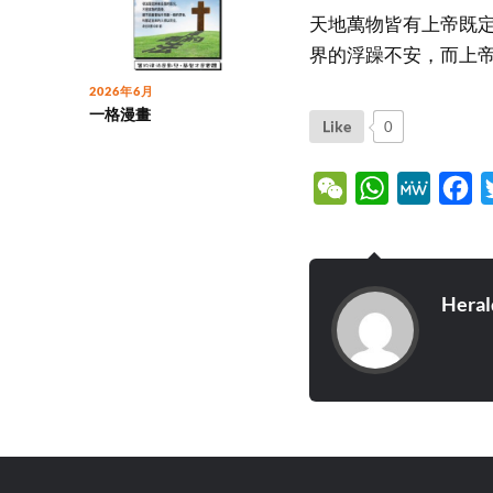
天地萬物皆有上帝既
界的浮躁不安，而上
2026年6月
一格漫畫
Like
0
WeChat
WhatsApp
MeWe
Fa
Heral