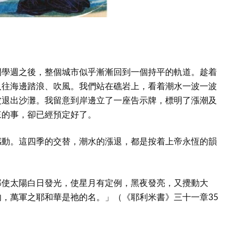
開學週之後，整個城市似乎漸漸回到一個持平的軌道。趁着
人往海邊踏浪、吹風。我們站在礁岩上，看着潮水一波一波
波退出沙灘。我留意到岸邊立了一座告示牌，標明了漲潮及
來的事，卻已經預定好了。
感動。這四季的交替，潮水的漲退，都是按着上帝永恆的韻
那使太陽白日發光，使星月有定例，黑夜發亮，又攪動大
，萬軍之耶和華是祂的名。」（《耶利米書》三十一章35