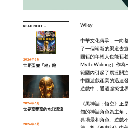
Wiley
READ NEXT →
中華文化傳承，一向
了一個嶄新的渠道去宣
國籍的年輕人也能藉着
2026年6月
Myth: Wukon
世界盃 盡「程」跑
範圍內引起了廣泛關
中國遊戲產業的迅速
遊戲中，通過虛擬世
《黑神話：悟空》正
2026年6月
世界盃獎盃的奇幻漂流
知的神話角色為主角
典場景和角色。遊戲
2026年6月
統，將《西遊記》中