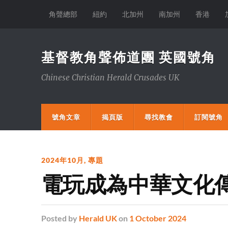
角聲總部
紐約
北加州
南加州
香港
基督教角聲佈道團 英國號角
Chinese Christian Herald Crusades UK
號角文章
揭頁版
尋找教會
訂閱號角
2024年10月
,
專題
電玩成為中華文化
Posted
by
Herald UK
on
1 October 2024