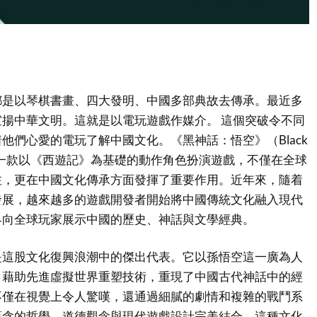
都是以琴棋書畫、四大發明、中國多部典故去傳承。最近多
揚中華文明。這就是以電玩遊戲作媒介。 這個突破令不同
他們心愛的電玩了解中國文化。《黑神話：悟空》（Black
g）作為一款以《西遊記》為基礎的動作角色扮演遊戲，不僅在全球
注，更在中國文化傳承方面發揮了重要作用。近年來，隨着
發展，越來越多的遊戲開發者開始將中國傳統文化融入現代
界向全球玩家展示中國的歷史、神話與文學經典。
是這股文化復興浪潮中的傑出代表。它以孫悟空這一廣為人
，藉助先進虛擬世界重塑技術，重現了中國古代神話中的經
不僅在視覺上令人驚嘆，還通過細膩的劇情和複雜的戰鬥系
蘊含的哲學、道德觀念與現代遊戲設計完美結合。這種文化