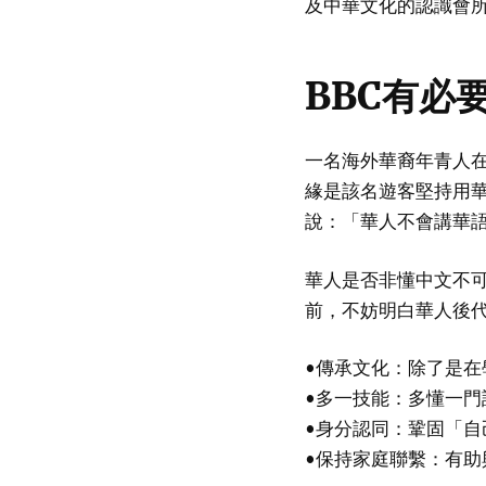
及中華文化的認識會
BBC有必
一名海外華裔年青人
緣是該名遊客堅持用
說：「華人不會講華
華人是否非懂中文不
前，不妨明白華人後
•傳承文化：除了是
•多一技能：多懂一
•身分認同：鞏固「
•保持家庭聯繫：有