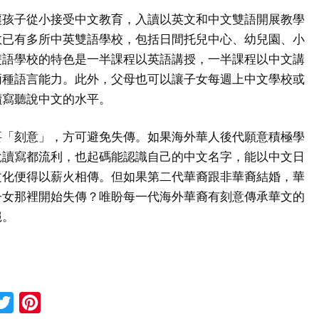
讓孩子從小接受中文教育，入讀以英文和中文雙語開展教學
敦已有多所中英雙語學校，包括日間托兒中心、幼兒園、小
雙語學校的特色是一半課程以英語講授，一半課程以中文講
兩種語言能力。此外，父母也可以讓子女每週上中文學校或
讀寫聽說中文的水平。
要「刻意」，方可避免失傳。如果海外華人後代願意積極學
說讀寫都流利，也起碼能認識自己的中文名字，能以中文日
文化便得以薪火相傳。但如果第二代華裔跟非華裔結婚，華
子女那裡開始失傳？唯盼每一代海外華裔有刻意傳承華文的
絕。
cebook
Twitter
Pinterest