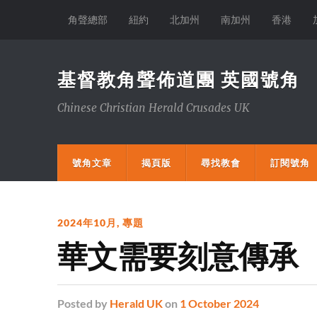
角聲總部
紐約
北加州
南加州
香港
基督教角聲佈道團 英國號角
Chinese Christian Herald Crusades UK
號角文章
揭頁版
尋找教會
訂閱號角
2024年10月
,
專題
華文需要刻意傳承
Posted
by
Herald UK
on
1 October 2024