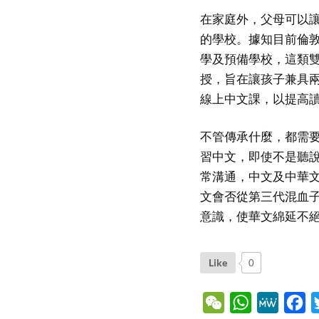
在家庭外，父母可以
的學校。據知目前倫
學及預備學校，這類
授，旨在讓孩子兼具
線上中文課，以提高
不管傳承什麼，都需
習中文，即使不是聽
常溝通，中文及中華
文會否從第三代混血
意識，使華文綿延不
Like
0
WeChat
WhatsApp
MeWe
Fa