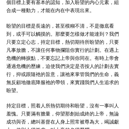
個目標上要有基本的認知，加入盼望的内心元素，組
合成一種動力，才能在内在中表現出來。
盼望的目標是長遠的，甚至模糊不清，不是徹底看
到，或手可以觸摸的。那麼要怎樣做才能達到？我們
只要立定心志，持定目標，熱切期待所盼望的，只要
凡事放膽，不讓任何事物攔阻你實行的計劃。在遇上
危機的轉捩點，不要忘記上帝與你同在。有時上帝會
通過危機的歷練，迫使我們決定是否按人的計劃去實
行，抑或跟隨衪的旨意，讓祂來掌管我們的生命，義
無反顧地徹底降服祂的帶領，來實踐我們人生追求的
盼望。
持定目標，照着人所熱切期待和盼望，沒有一事叫人
羞愧。只要滿有膽量，仰望那創始成終的上帝，無論
成功與否，總叫基督在人身上照常被尊為大，竭誠獻