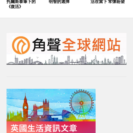
托爾斯泰筆下的
明智的選擇
活在當下 常懷盼望
《復活》