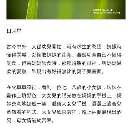
日月星
古今中外，人從幼兒開始，就有求生的慾望；飢餓時
懂得哭喊，以換取媽媽的注意。雖然幼童自己不懂得
覓食，但當媽媽餵食時，那種盼望的眼神，與媽媽温
柔的愛撫，呈現出有好得無比的親子樂畫面。
在火車車箱裡，看到一位七、八歲的小女孩，妹妹在
畫作上填顔色，大女兒的眼光放在媽媽的手機上，媽
媽會意地嫣然一笑，遞給大女兒手機，還選上適合兒
童觀看的程式。大女兒欣喜若狂，臉上兩側展現出酒
窩，母女情溢於言表。