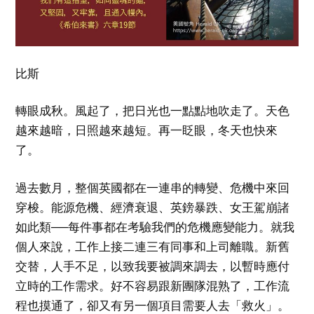
比斯
轉眼成秋。風起了，把日光也一點點地吹走了。天色
越來越暗，日照越來越短。再一眨眼，冬天也快來
了。
過去數月，整個英國都在一連串的轉變、危機中來回
穿梭。能源危機、經濟衰退、英鎊暴跌、女王駕崩諸
如此類──每件事都在考驗我們的危機應變能力。就我
個人來說，工作上接二連三有同事和上司離職。新舊
交替，人手不足，以致我要被調來調去，以暫時應付
立時的工作需求。好不容易跟新團隊混熟了，工作流
程也摸通了，卻又有另一個項目需要人去「救火」。