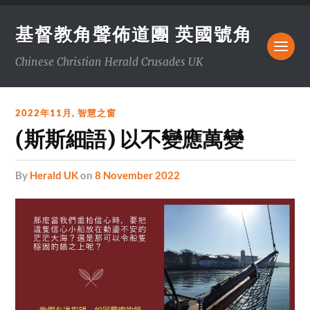
基督教角聲佈道團 英國號角
Chinese Christian Herald Crusades UK
2022年11月
,
智慧之窗
(斯斯細語) 以不變應萬變
by
Herald UK
on
8 November 2022