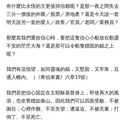
有什麼比永恆的主更值得信賴呢？是那一夜之間失去
三分一價值的外匯／股票／房地產？還是今天說一套
明天說另一套的愛人／政客／官員／老闆／業務員？
那麼當我們重拾信心時，要把這隻信心小船放在動盪
不安的茫茫大海？還是那可以令船隻穩固的錨之上
呢？
我們有這指望，如同靈魂的錨，又堅固，又牢靠，且
通入幔內。（《希伯來書》六章19節）
我們若把信心固定在主耶穌基督身上，即使再大的風
浪，也依舊穩如泰山。因此我們可以四面受敵、不被
困住；心裡作難、不至失望；遭逼迫、不被丟棄；打
倒了、不至死亡。