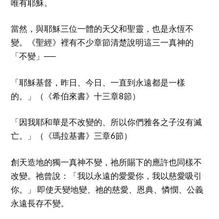
唯有耶穌。
當然，與耶穌三位一體的天父和聖靈，也是永恆不
變。《聖經》裡有不少章節清楚說明這三一真神的
「不變」──
「耶穌基督，昨日、今日、一直到永遠都是一樣
的。」（《希伯來書》十三章8節）
「因我耶和華是不改變的、所以你們雅各之子沒有滅
亡。」（《瑪拉基書》三章6節）
創天造地的獨一真神不變，祂所賜下的應許也同樣不
改變。祂曾說：「我以永遠的愛愛你，我以慈愛吸引
你。」 即使天變地變、祂的慈愛、恩典、憐憫、公義
永遠長存不變。