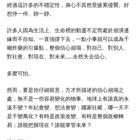
經過這許多的不穩定性，身心不其然受疲累侵襲。好
想停一停、靜一靜。
許多人因為生活上、生命裡的動盪不定而處於崩潰邊
緣而不自知。一直強撐下去，一點小事就可以成為千
噸炸藥的引爆點，整個信心崩塌，對自己、對別人、
對社會、對現在、對未來……全然失去信心。
多麼可怕。
然而，要是你仔細留意，方才所描述的信心崩塌之
處，無不是一些容易變化的物事。地球上有誰真的永
遠不變？年紀會變、想法會變；國家社稷，哪一天不
是千變萬化？有時是政策改變、有時是整個政權轉
易；誰能把握現在？誰能掌管未來？