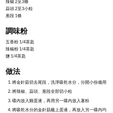
辣椒 2至3條
蒜頭 2至3小粒
葱段 1條
調味粉
五香粉 1/4茶匙
辣椒粉 1/4茶匙
鹽 1/4茶匙
做法
將金針菇切去尾段，洗淨吸乾水分，分開小份備用
將辣椒、蒜頭、葱段全部切小粒
碟內放入雞蛋液，再用另一碟內放入薯粉
將吸乾水分的金針菇蘸上蛋液，再放入另一碟內均