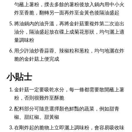
勻蘸上薯粉，撲去多餘的薯粉後放入鍋內用中小火
炸至香脆，翻轉另一面再炸至金黃色後隔油盛起
將油鍋內的油升溫，再將金針菇重複炸第二次迫出
油分，隔油盛起放在碟上成菊花形狀，均勻灑上適
量調味粉
用少許油炒香蒜蓉、辣椒粒和葱粒，均勻地灑在炸
脆的金針菇上便完成
小貼士
金針菇一定要吸乾水分，每一條都需要散開蘸上薯
粉，否則很難炸至酥脆
配料部分可隨意選擇顏色鮮豔的蔬菜，例如甜青
椒、甜紅椒、甜黃椒
在剛炸起的脆物上立即灑上調味粉，會容易吸收味