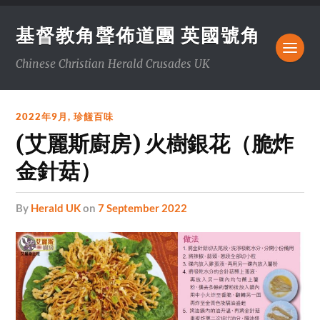
基督教角聲佈道團 英國號角
Chinese Christian Herald Crusades UK
2022年9月
,
珍饈百味
(艾麗斯廚房) 火樹銀花（脆炸
金針菇）
by
Herald UK
on
7 September 2022