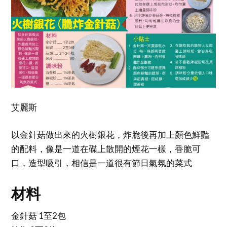
艾麗斯
以金針菇做出來的火樹銀花，炸脆後再加上顏色鮮豔
的配料，像是一道在碟上散開的煙花一樣，香脆可
口，造型吸引，相信是一道很有節日氣氛的菜式
材料
金針菇 1至2包