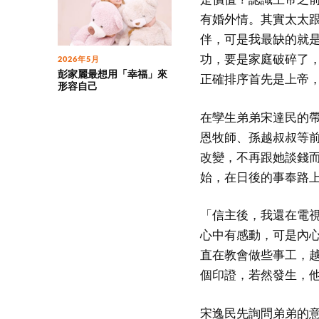
有婚外情。其實太太
伴，可是我最缺的就
功，要是家庭破碎了
2026年5月
彭家麗最想用「幸福」來
正確排序首先是上帝
形容自己
在孿生弟弟宋達民的帶
恩牧師、孫越叔叔等
改變，不再跟她談錢
始，在日後的事奉路
「信主後，我還在電
心中有感動，可是內
直在教會做些事工，
個印證，若然發生，
宋逸民先詢問弟弟的