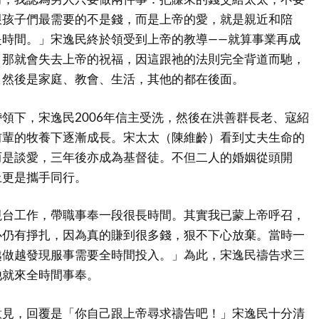
跟孩子們最需要的不是錢，而是上帝的愛，就是親近和陪
是時間。」宋逸民終於領受到上帝的教導——就算事業再成
，那就會失去上帝的祝福，因這跟祂的法則完全背道而馳，
，然後是家庭、教會、生活，其他的都在後面。
領下，宋逸民2006年信主受洗，然後在洪善群長老、寇紹
前輩的牧養下逐漸成長。宋太太（陳維齡）看到丈夫生命的
而是談愛，三年後亦成為基督徒。不但二人的婚姻從頭開
上更是攜手同行。
視台工作，帶職事奉一段很長時間。其實我已蒙上帝呼召，
心仍有掙扎，因為真的賺到很多錢，狠不下心放棄。當時一
越做越發現服事需要全時間投入。」為此，宋逸民禱告求三
他就來全時間事奉。
意見，回覆是「你自己跟上帝尋求禱告吧！」宋逸民十分清