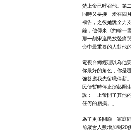
楚上帝已呼召他。第
同時又要接「愛在四月
禱告，之後她說全力支
鐘，他傳來《約翰一
那一刻宋逸民放聲痛
命中最重要的人對他
電視台總經理以為他
你最好的角色，你是
強答應我先留職停薪。
民便暫時停止演藝圈生
說：「上帝開了其他
任何的虧損。」
為了更多關顧「家庭
前聚會人數增加到20