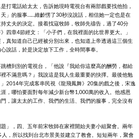
二是打電話給太太，告訴她現時電視台有兩部戲要找他拍，
天」的服事……維齡愣了30秒沒說話，相信她一定也是在
持丈夫的決定。接着找寇牧師，牧師先禱告，過了40分
書》四章4節經文：「小子們，在我裡面的比世界更大。」
哭，真知道自己已經被分別出來，也知道上帝透過這三個生
的心說話，於是決定放下工作，全時間事奉。
要跳槽到別的電視台，「他說『我給你這麼高的酬勞，都給
哪裡不滿意嗎？』我說這是我人生最重要的抉擇。最後他勉
」2014年完成客串民視《龍飛鳳舞》20集的戲之後，宋逸
涯，哪怕要面對每年減少新台幣1,000萬的收入。他感恩
的門，讓太太的工作、我們的生活、我們的服事，完全沒有
問題」，四、五年前宋牧師在家裡開始夫妻小組聚會。兩年
多人，所以找到台北市景美並建立了教會。短短兩年，聚會