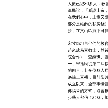
人數已經80多人，教
逸民說：「感謝上帝
在我們心中，上帝又
部分是維齡的私房錢
務，在文山區買下可供
宋牧師坦言他們的教
起來成為宣教士，然
院合作）、查經班、
一，宋逸民從第二屆接
的四月，廿多位藝人
為線上直播，目前影片
成立以來，全部事情
傳福音的方式，還會
少藝人都信了耶穌，