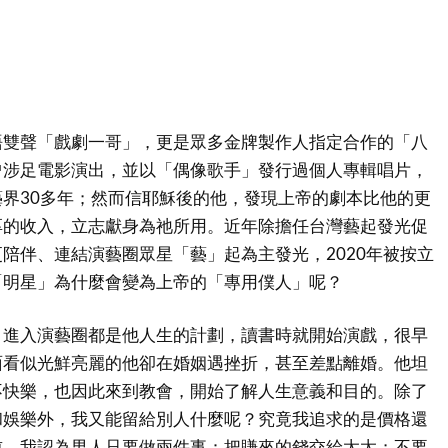
語雙聲「戲劇一哥」，更是眾多金牌製作人指定合作的「八
曾涉足電影演出，並以「偶像歌手」發行過個人專輯唱片，
界30多年；然而信耶穌後的他，發現上帝的劇本比他的更
厚的收入，立志獻身為祂所用。近年除擔任台灣藝起發光促
陪伴、連結演藝圈眾星「藝」起為主發光，2020年被按立
「明星」為什麼會變為上帝的「專用僕人」呢？
，進入演藝圈都是他人生的計劃，讀書時就開始演戲，很早
面看似光鮮亮麗的他卻在婚姻遇挫折，甚至差點離婚。他坦
不快樂，也因此來到教會，開始了解人生意義和目的。除了
和娛樂外，我又能留給別人什麼呢？究竟我追求的是價格還
前，我認為男人只要做兩件事：把賺來的錢交給太太；不要