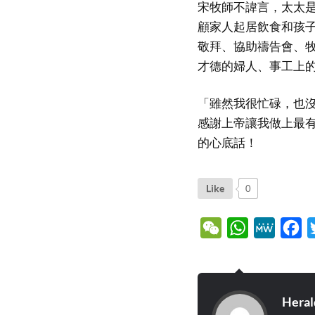
宋牧師不諱言，太太
顧家人起居飲食和孩
敬拜、協助禱告會、
才德的婦人、事工上
「雖然我很忙碌，也
感謝上帝讓我做上最
的心底話！
Like
0
WeChat
WhatsApp
MeWe
Fa
Heral