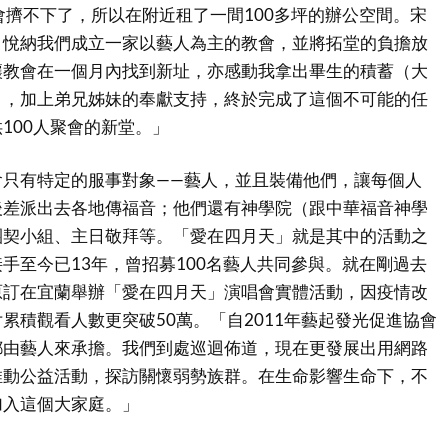
會擠不下了，所以在附近租了一間100多坪的辦公空間。宋
，悅納我們成立一家以藝人為主的教會，並將拓堂的負擔放
讓教會在一個月內找到新址，亦感動我拿出畢生的積蓄（大
），加上弟兄姊妹的奉獻支持，終於完成了這個不可能的任
100人聚會的新堂。」
會只有特定的服事對象——藝人，並且裝備他們，讓每個人
後差派出去各地傳福音；他們還有神學院（跟中華福音神學
團契小組、主日敬拜等。「愛在四月天」就是其中的活動之
手至今已13年，曾招募100名藝人共同參與。就在剛過去
原訂在宜蘭舉辦「愛在四月天」演唱會實體活動，因疫情改
累積觀看人數更突破50萬。「自2011年藝起發光促進協會
都由藝人來承擔。我們到處巡迴佈道，現在更發展出用網路
推動公益活動，探訪關懷弱勢族群。在生命影響生命下，不
加入這個大家庭。」