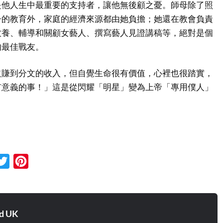
是他人生中最重要的支持者，讓他無後顧之憂。師母除了照
子的教育外，家庭的經濟來源都由她負擔；她還在教會負責
牧養、輔導和關顧女藝人、撰寫藝人見證講稿等，絕對是個
的最佳戰友。
沒賺到分文的收入，但自覺生命很有價值，心裡也很踏實，
有意義的事！」這是從閃耀「明星」變為上帝「專用僕人」
cebook
Twitter
Pinterest
d UK