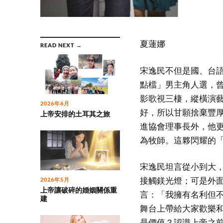
夏蓮娜
READ NEXT →
宋逸民不但是國、台
點檔」男主角人選，
影歌視三棲，縱橫演藝
2026年6月
好，所以甘願捨棄豐
上帝安排的土耳其之旅
進協會理事長外，他更
為牧師。這夥閃耀的
宋逸民坦言從小到大
接觸鎂光燈；可是外
2026年5月
上帝讓破碎的婚姻關係重
言：「我擁有名利但
建
舞台上帶給大家歡樂
是價值？認識上帝之