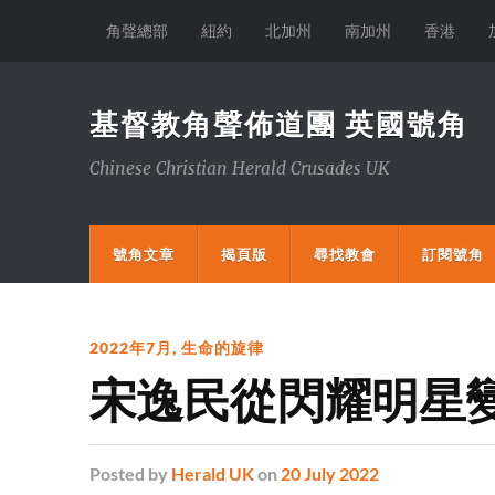
角聲總部
紐約
北加州
南加州
香港
基督教角聲佈道團 英國號角
Chinese Christian Herald Crusades UK
號角文章
揭頁版
尋找教會
訂閱號角
2022年7月
,
生命的旋律
宋逸民從閃耀明星
Posted
by
Herald UK
on
20 July 2022