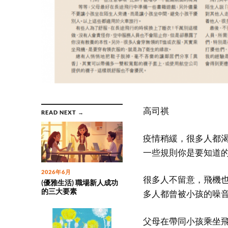
高司祺
READ NEXT →
疫情稍緩，很多人都
一些規則你是要知道
2026年6月
很多人不留意，飛機
(優雅生活) 職場新人成功
的三大要素
多人都曾被小孩的噪
父母在帶同小孩乘坐