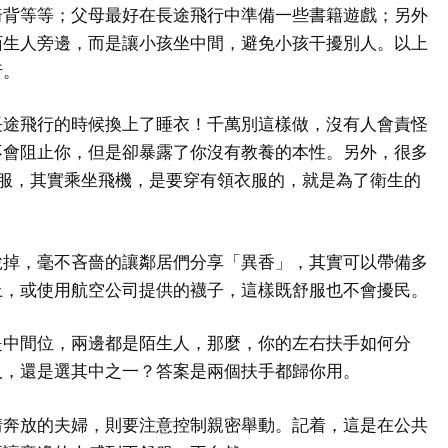
椅背等等；父母最好在長途飛行中準備一些書籍遊戲；另外
陌生人旁邊，而是讓小孩坐中間，避免小孩干擾別人。以上
行。
長途飛行的時候換上了睡衣！千萬別這樣做，沒有人會責怪
不會阻止你，但是卻暴露了你沒有教養的本性。另外，很多
衣服，其實乘坐飛機，是要穿有領衣服的，就是為了衛生的
脫掉，毫不吝嗇的讓鄰居們分享「異香」，其實可以帶備多
上，或使用航空公司提供的襪子，這樣既舒服也不會擾民。
是中間位，兩邊都是陌生人，那麼，你的左右扶手如何分
人，還是選其中之一？答案是兩個扶手都歸你用。
情奔放的夫婦，則要注意控制親密舉動。記着，這是在公共