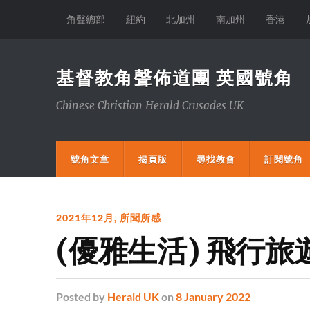
角聲總部
紐約
北加州
南加州
香港
基督教角聲佈道團 英國號角
Chinese Christian Herald Crusades UK
號角文章
揭頁版
尋找教會
訂閱號角
2021年12月
,
所聞所感
(優雅生活) 飛行
Posted
by
Herald UK
on
8 January 2022