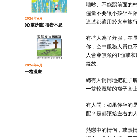
嘈吵、不能踢前面的
儘量不要讓小孩坐在
2026年6月
這些都適用於火車旅
(心靈沙龍) 禱告不息
有些人為了舒服，在
你，空中服務人員也
人會穿無領的T恤或
緣故。
2026年6月
一格漫畫
總有人悄悄地把鞋子
一雙較寬鬆的襪子套
有人問：如果你坐的
配？是都讓給左右的
熱戀中的情侶，或熱