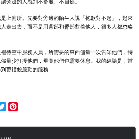
要讓旁邊的人感到不舒服、不自然。
就是上廁所。先要對旁邊的陌生人說「抱歉對不起」，起來
他人走出去，而不是用背部和臀部對着他人，很多人都忽略
是禮待空中服務人員，所需要的東西儘量一次告知他們，特
也儘量少打擾他們，畢竟他們也需要休息。我的經驗是，當
得到更禮貌殷勤的服務。
cebook
Twitter
Pinterest