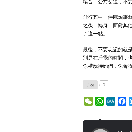
場合、公共交通，不
飛行其中一件麻煩事
之後，轉身，面對其
了這一點。
最後，不要忘記的就
別是在睡覺的時間，
你禮貌待她們，你會
Like
0
WeChat
WhatsApp
MeWe
Fa