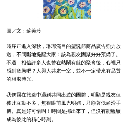
圖／文：蘇美玲
時序正進入深秋，琳瑯滿目的聖誕節商品廣告強力放
送，不間斷地提醒大家：該為親友團聚好好預備了。
不過，相信許多人也曾在熱鬧有餘的聚會後，心裡只
感到疲憊吧？人與人共處一室，並不一定帶來有品質
的相處時光。
我偶爾在旅途中遇到共同出遊的團體，明顯是親友但
彼此互動不多，無視眼前風光明媚，只顧著低頭滑手
機。真是好可惜啊！時間是挪出來了，但沒有能醞釀
成為彼此的精心時刻。