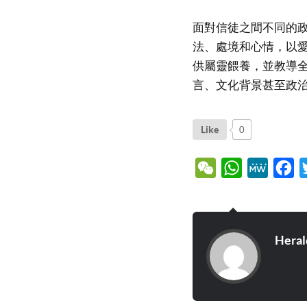
面對信徒之間不同的
法、處境和心情，以
供屬靈餵養，並教導
言、文化背景甚至政
Like
0
WeChat
WhatsApp
MeWe
Fa
Heral