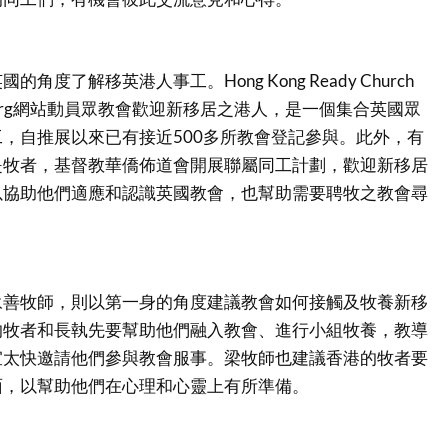
角度了解移英港人事工。Hong Kong Ready Church
khk.org網站動員眾教會歡迎新移居之港人，是一個集合英國眾
，自推展以來已有接近500多所教會登記參與。此外，有
是牧者，基督教華僑佈道會開展聯屬同工計劃，歡迎新移居
以協助他們適應和認識英國教會，也幫助需要聘牧之教會尋
永善牧師，則以第一身的角度建議教會如何接觸及牧養新移
的牧者和長執先要幫助他們融入教會、進行小組牧養，教導
宜太快邀請他們參與教會服事。梁牧師也建議香港的牧者要
面，以幫助他們在心理和心靈上有所準備。