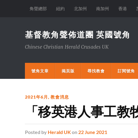
角聲總部
紐約
北加州
南加州
香港
基督教角聲佈道團 英國號角
Chinese Christian Herald Crusades UK
號角文章
揭頁版
尋找教會
訂閱號角
2021年6月
,
教會消息
「移英港人事工教牧
Posted
by
Herald UK
on
22 June 2021