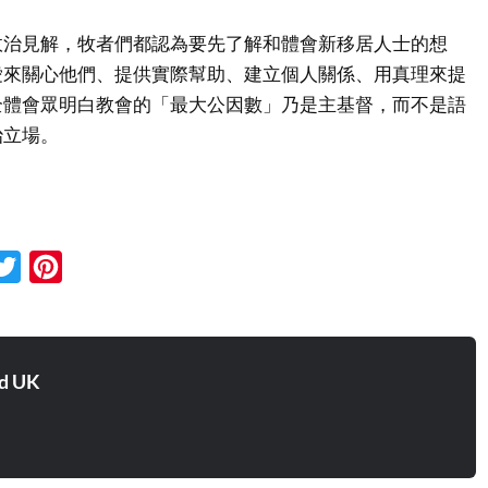
政治見解，牧者們都認為要先了解和體會新移居人士的想
愛來關心他們、提供實際幫助、建立個人關係、用真理來提
全體會眾明白教會的「最大公因數」乃是主基督，而不是語
治立場。
cebook
Twitter
Pinterest
d UK