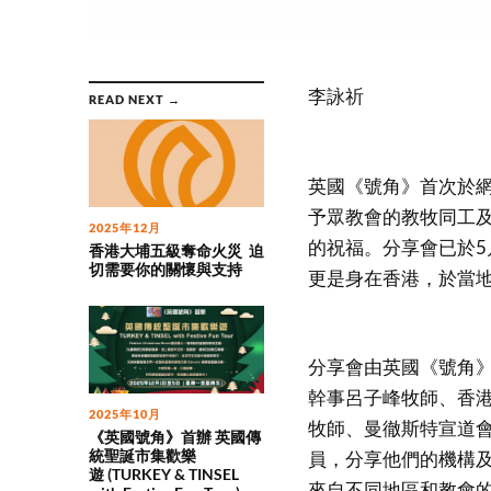
李詠祈
READ NEXT →
英國《號角》首次於
予眾教會的教牧同工
2025年12月
的祝福。分享會已於5
香港大埔五級奪命火災 迫
切需要你的關懷與支持
更是身在香港，於當
分享會由英國《號角
幹事呂子峰牧師、香
2025年10月
牧師、曼徹斯特宣道
《英國號角》首辦 英國傳
統聖誕市集歡樂
員，分享他們的機構
遊 (TURKEY & TINSEL
來自不同地區和教會