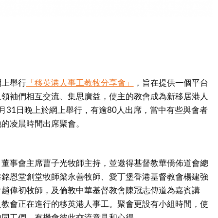
網上舉行
「移英港人事工教牧分享會」
，旨在提供一個平台
及領袖們相互交流、集思廣益，使主的教會成為新移居港人
月31日晚上於網上舉行，有逾80人出席，當中有些與會者
地的凌晨時間出席聚會。
》董事會主席曹子光牧師主持，並邀得基督教華僑佈道會總
港銘恩堂創堂牧師梁永善牧師、愛丁堡香港基督教會楊建強
會趙偉初牧師，及倫敦中華基督教會陳冠志傳道為嘉賓講
及教會正在進行的移英港人事工。聚會更設有小組時間，使
的同工們，有機會彼此交流意見和心得。