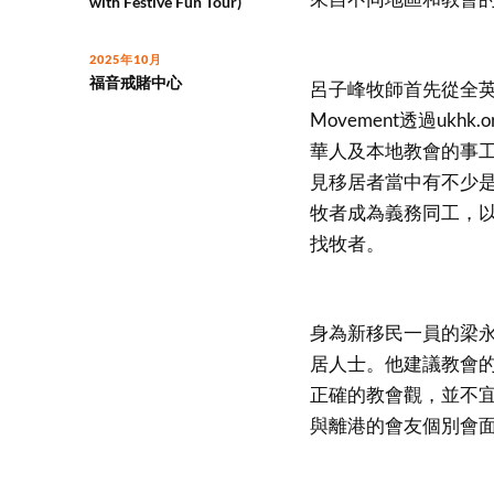
with Festive Fun Tour)
2025年10月
福音戒賭中心
呂子峰牧師首先從全英國的
Movement透過u
華人及本地教會的事工
見移居者當中有不少
牧者成為義務同工，
找牧者。
身為新移民一員的梁
居人士。他建議教會
正確的教會觀，並不
與離港的會友個別會