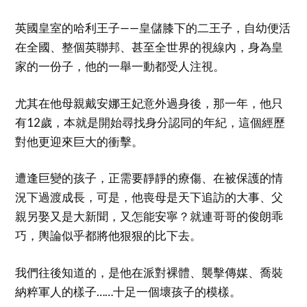
英國皇室的哈利王子——皇儲膝下的二王子，自幼便活
在全國、整個英聯邦、甚至全世界的視線內，身為皇
家的一份子，他的一舉一動都受人注視。
尤其在他母親戴安娜王妃意外過身後，那一年，他只
有12歲，本就是開始尋找身分認同的年紀，這個經歷
對他更迎來巨大的衝擊。
遭逢巨變的孩子，正需要靜靜的療傷、在被保護的情
況下過渡成長，可是，他喪母是天下追訪的大事、父
親另娶又是大新聞，又怎能安寧？就連哥哥的俊朗乖
巧，輿論似乎都將他狠狠的比下去。
我們往後知道的，是他在派對裸體、襲擊傳媒、喬裝
納粹軍人的樣子……十足一個壞孩子的模樣。