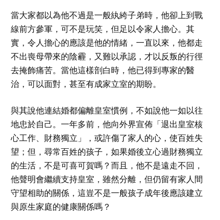
當大家都以為他不過是一般紈絝子弟時，他卻上到戰
線前方參軍，可不是玩笑，但足以令家人擔心。其
實，令人擔心的應該是他的情緒，一直以來，他都走
不出喪母帶來的陰霾，又難以承認，才以反叛的行徑
去掩飾痛苦。當他這樣剖白時，他已得到專家的醫
治，可以面對，甚至有成家立室的期盼。
與其說他連結婚都偏離皇室慣例，不如說他一如以往
地忠於自己。一年多前，他向外界宣佈「退出皇室核
心工作、財務獨立」，或許傷了家人的心，使百姓失
望；但，尋常百姓的孩子，如果婚後立心過財務獨立
的生活，不是可喜可賀嗎？而且，他不是遠走不回，
他聲明會繼續支持皇室，雖然分離，但仍留有家人間
守望相助的關係，這豈不是一般孩子成年後應該建立
與原生家庭的健康關係嗎？